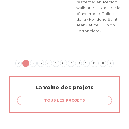
réaffecter en Région
wallonne. Il s’agit de la
«Savonnerie Pollet»,
de la «Fonderie Saint-
Jean» et de «l’Union
Ferronnière».
<
1
2
3
4
5
6
7
8
9
10
11
>
La veille des projets
TOUS LES PROJETS