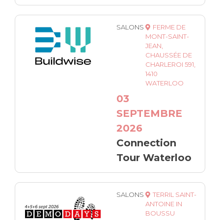
SALONS
FERME DE
MONT-SAINT-
JEAN,
CHAUSSÉE DE
CHARLEROI 591,
1410
WATERLOO
03
SEPTEMBRE
2026
Connection
Tour Waterloo
SALONS
TERRIL SAINT-
ANTOINE IN
BOUSSU