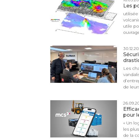
Les po
utilisé
volcani
utile p
ouvrage
30.12.202
Sécuri
drasti
Les cha
vandali
d’entre
de leurs
26.09.20
Effica
pour l
« Un lo
les plu
de la c