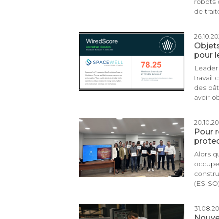
robots 
de trai
26.10.202
Objets
pour l
Leader 
travail
des bât
avoir o
20.10.202
Pour r
protec
Alors q
occupen
constru
(ES-SO) 
31.08.20
Nouve