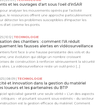
nts et les ouvrages d’art sous l’oeil d’inSAR
e pour analyser les mouvements opérés par l'activité
que, le ressources offrent une approche particulièrement
our détecter les problèmes susceptibles d'impacter les
s d'art comme les ponts.
5 | 10:12 |
TECHNOLOGIE
sation des chantiers : comment l’IA réduit
quement les fausses alertes en vidéosurveillance
ntiers font face à une hausse persistante des vols et du
sme, une évolution qui oblige un nombre croissant
prises de construction à renforcer sérieusement la sécurité
 sites. La vidéosurveillance reste un outil préci [...]
25 | 08:09 |
TECHNOLOGIE
cité et innovation dans la gestion du matériel
es loueurs et les partenaires du BTP
giciel spécialisé garantit une seule vérité » L’un des aspects
s critiques – et pourtant souvent sous-estimés – du secteur
onstruction est la gestion efficace du matériel. Comment