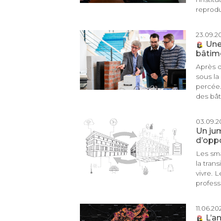
reprodui
23.09.20
Une
bâtim
Après 
sous la
percée.
des bât
03.09.20
Un ju
d’oppo
Les sma
la tran
vivre. 
profess
11.06.202
L’a