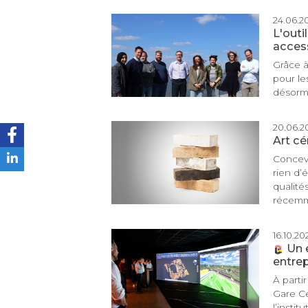
24.06.20
L'outi
access
Grâce à
pour le
désorma
20.06.20
Art c
Concevo
rien d’é
qualité
récemme
16.10.202
Un 
entre
À parti
Gare Ce
l’instit