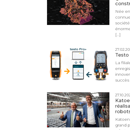
const
Née en 
connue 
société
énormes
[...]
27.02.20
Testo 
La fili
enregis
innover
succès 
27.10.202
Katoe
réalis
robots
Katoen 
grand p