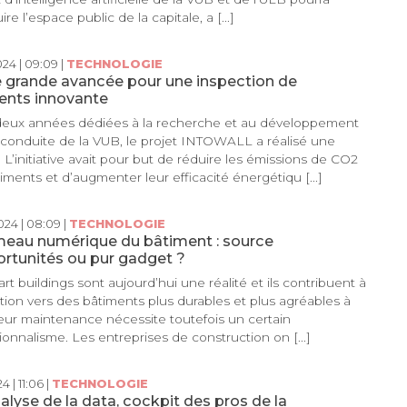
re l’espace public de la capitale, a [...]
24 | 09:09 |
TECHNOLOGIE
 grande avancée pour une inspection de
ents innovante
deux années dédiées à la recherche et au développement
 conduite de la VUB, le projet INTOWALL a réalisé une
 L’initiative avait pour but de réduire les émissions de CO2
iments et d’augmenter leur efficacité énergétiqu [...]
24 | 08:09 |
TECHNOLOGIE
meau numérique du bâtiment : source
rtunités ou pur gadget ?
rt buildings sont aujourd’hui une réalité et ils contribuent à
sition vers des bâtiments plus durables et plus agréables à
Leur maintenance nécessite toutefois un certain
ionnalisme. Les entreprises de construction on [...]
4 | 11:06 |
TECHNOLOGIE
nalyse de la data, cockpit des pros de la