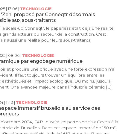
25 | 13:06 |
TECHNOLOGIE
l 'Zen' proposé par Conneqtr désormais
ible aux sous-traitants
 la scale-up Conneqtr, le paperless était déjà une réalité
s grands acteurs du secteur de la construction. C'est
is aussi une réalité pour leurs sous-traitants.
25 | 08:06 |
TECHNOLOGIE
éramique par engobage numérique
ir et produire une brique avec une forte expression n’a
vident. Il faut toujours trouver un équilibre entre les
s esthétiques et l’impact écologique. Du moins, jusqu’à
nt. Une avancée majeure dans l’industrie céramiq [...]
4 | 11:10 |
TECHNOLOGIE
espace immersif bruxellois au service des
preneurs
r d’octobre 2024, FARI ouvrira les portes de sa « Cave » à la
ntrale de Bruxelles. Dans cet espace immersif de 150 m²,
ut d’intelligence artificielle de la VUB et de l’ULB pourra