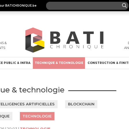
es sur BATICHRONIQUE.be
S &
NTS
A
E PUBLIC & INFRA
TECHNIQUE & TECHNOLOGIE
CONSTRUCTION & FINIT
ue & technologie
TELLIGENCES ARTIFICIELLES
BLOCKCHAIN
IQUE
TECHNOLOGIE
26 | 20:03 |
TECHNOLOGIE