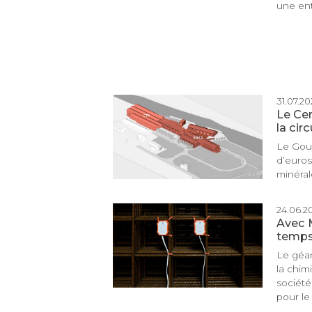
une entr
31.07.202
Le Cen
la cir
Le Gouv
d’euros 
minéral
24.06.20
Avec M
temps 
Le géan
la chim
société
pour le 