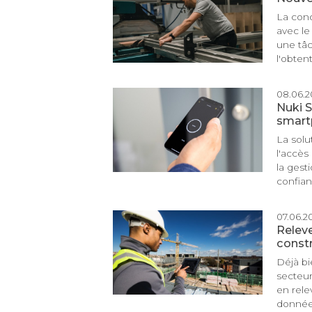
La conc
avec le
une tâc
l'obten
08.06.20
Nuki S
smart
La solu
l'accès
la gest
confian
07.06.20
Releve
const
Déjà bi
secteur
en rele
données