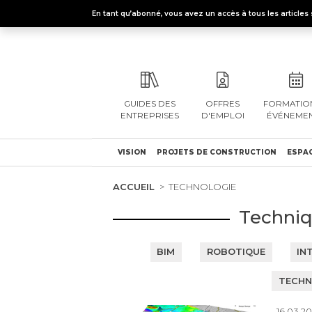
En tant qu’abonné, vous avez un accès à tous les articl
GUIDES DES
OFFRES
FORMATION
ENTREPRISES
D'EMPLOI
ÉVÉNEME
VISION
PROJETS DE CONSTRUCTION
ESPAC
ACCUEIL
TECHNOLOGIE
Techniq
BIM
ROBOTIQUE
IN
TECHN
16.03.20