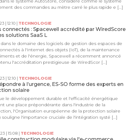
dans le système AutoStore, considéré comme le système
tement des commandes au mètre carré le plus rapide e [...]
3 | 12:10 |
TECHNOLOGIE
 connectés : Spacewell accrédité par WiredScore
es solutions SaaS L
dans le domaine des logiciels de gestion des espaces de
 connectés à l'Internet des objets (IoT), de la maintenance
iments et de l'énergie, Spacewell a récemment annoncé
btenu l'accréditation prestigieuse de WiredScor [...]
3 | 12:10 |
TECHNOLOGIE
épondre à l’urgence, ES-SO forme des experts en
tion solaire
ue le développement durable et l'efficacité énergétique
t une place prépondérante dans l'industrie de la
ction, l'Organisation européenne de la protection solaire
souligne l'importance cruciale de l'intégration systé [...]
23 | 15:08 |
TECHNOLOGIE
lle construction modulaire via l'e-commerce