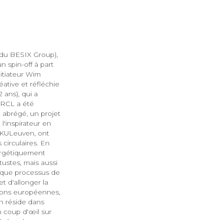
 du BESIX Group),
 spin-off à part
nitiateur Wim
ative et réfléchie
 ans), qui a
IRCL a été
 abrégé, un projet
l'inspirateur en
a KULeuven, ont
circulaires. En
nergétiquement
ustes, mais aussi
haque processus de
t d'allonger la
tions européennes,
n réside dans
n coup d'œil sur