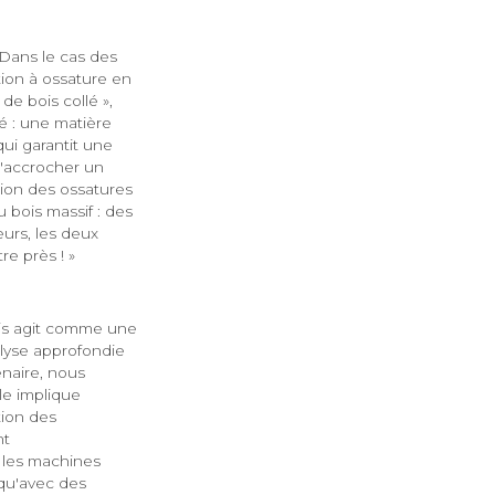
Dans le cas des
tion à ossature en
e bois collé »,
té : une matière
qui garantit une
 d'accrocher un
tion des ossatures
u bois massif : des
urs, les deux
e près ! »
ais agit comme une
lyse approfondie
enaire, nous
le implique
tion des
nt
r les machines
 qu'avec des