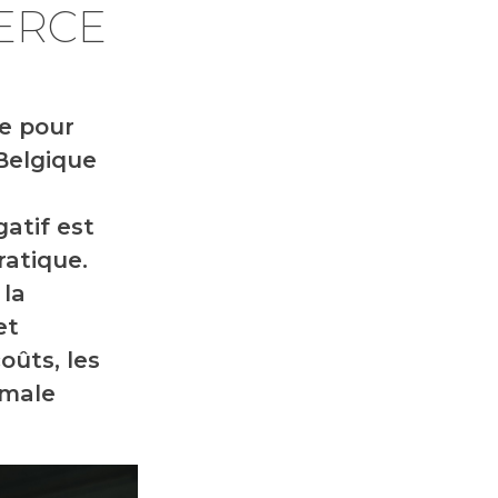
ERCE
pe pour
Belgique
atif est
ratique.
 la
et
oûts, les
imale