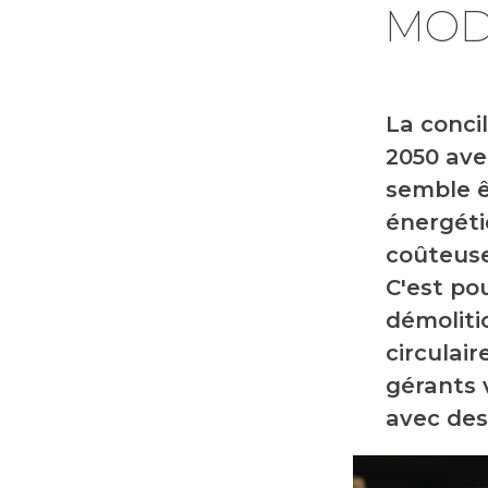
MOD
La conci
2050 ave
semble ê
énergéti
coûteuse
C'est po
démoliti
circulair
gérants 
avec des