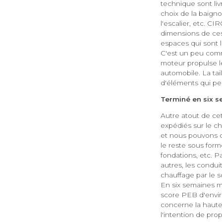
technique sont liv
choix de la baigno
l'escalier, etc. C
dimensions de ces
espaces qui sont l
C'est un peu comm
moteur propulse le
automobile. La tai
d'éléments qui peu
Terminé en six 
Autre atout de ce
expédiés sur le ch
et nous pouvons con
le reste sous form
fondations, etc. P
autres, les condui
chauffage par le s
En six semaines m
score PEB d'enviro
concerne la haute
l'intention de pro