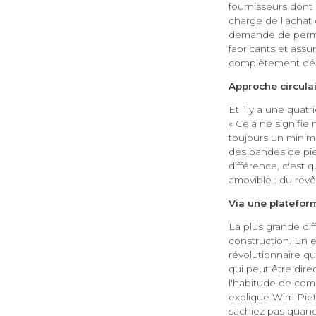
fournisseurs dont 
charge de l'achat 
demande de permis
fabricants et assur
complètement déc
Approche circula
Et il y a une quat
« Cela ne signifie
toujours un minim
des bandes de pie
différence, c'est 
amovible : du rev
Via une platefo
La plus grande di
construction. En e
révolutionnaire qui
qui peut être dire
l'habitude de comm
explique Wim Piete
sachiez pas quand v