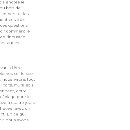
t a encore le
 du bois de
placement et les
ent ces trois
 ces questions.
voir comment le
e l'industrie
sont autant
vant d'être
lèmes sur le site
, nous livrons tout
toits, murs, sols,
iennent, entre
e câblage pour le
ive à quatre jours.
chevée, avec un
ent. En ce qui
nir, nous avons