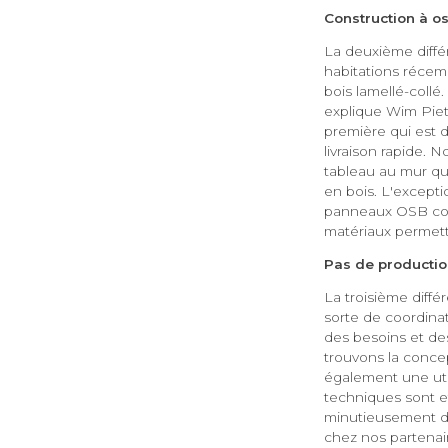
Construction à os
La deuxième diffé
habitations récem
bois lamellé-collé
explique Wim Piete
première qui est d
livraison rapide. 
tableau au mur qu'
en bois. L'exceptio
panneaux OSB collé
matériaux permette
Pas de productio
La troisième diff
sorte de coordina
des besoins et des
trouvons la concep
également une util
techniques sont e
minutieusement de
chez nos partenair