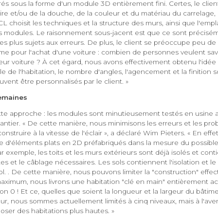
rés sous la forme d'un module 3D entièrement fini. Certes, le clien
ire et/ou de la douche, de la couleur et du matériau du carrelage,
IRCL choisit les techniques et la structure des murs, ainsi que l'em
 modules. Le raisonnement sous-jacent est que ce sont précisém
es plus sujets aux erreurs. De plus, le client se préoccupe peu de
e pour l'achat d'une voiture : combien de personnes veulent sa
ur voiture ? À cet égard, nous avons effectivement obtenu l'idée d
lle de l'habitation, le nombre d'angles, l'agencement et la finition 
vent être personnalisés par le client. »
semaines
tte approche : les modules sont minutieusement testés en usine a
antier. « De cette manière, nous minimisons les erreurs et les prob
struire à la vitesse de l'éclair », a déclaré Wim Pieters. « En effet
e d'éléments plats en 2D préfabriqués dans la mesure du possible : 
ar exemple, les toits et les murs extérieurs sont déjà isolés et cont
tes et le câblage nécessaires. Les sols contiennent l'isolation et l
ol. . De cette manière, nous pouvons limiter la "construction" effect
aximum, nous livrons une habitation "clé en main" entièrement a
n 0 ! Et ce, quelles que soient la longueur et la largeur du bâtim
ur, nous sommes actuellement limités à cinq niveaux, mais à l'ave
poser des habitations plus hautes. »