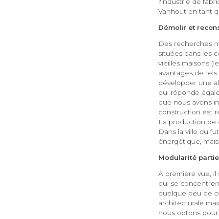
l'industrie de fab
Vanhout en tant qu
Démolir et recons
Des recherches me
situées dans les ce
vieilles maisons (l
avantages de tels 
développer une al
qui réponde égale
que nous avons im
construction est 
La production de 
Dans la ville du fu
énergétique, mais 
Modularité partie
À première vue, i
qui se concentrent
quelque peu de ce
architecturale max
nous optons pour un