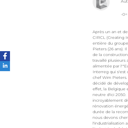
Au
-0
Après un an et de
CIRCL (Creating I
entière du groupe 
Pieters (26 ans).
de la construction
travaillé plusieu
alimentée par l'"
Interreg qui s'est
chef Wim Pieters. 
décidé de dévelop
effet, la Belgiqu
neutre d'ici 2050
incroyablement di
rénovation énergét
durée de la recon
nous devons cherc
l'industrialisatio