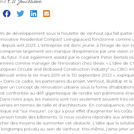
Els Jonckheere
teur
,
=
mi de développement sous la houlette de Vanhout (qui fait partie
nnovative Residential Compact Livingspaces) fonctionne comme un
depuis avril 2023. L'entreprise est donc jeune, à l'image de son i
 Il compense largement son manque d'expérience par une vision cré
 du futur. Il est également assisté par le cogérant Peter Bertels (42
rs années comme manager de l'innovation chez Besix. « L'idée de C
European Circular and Biobased Construction Industry" ou CBCI en
 déroulé entre le 1er mars 2019 et le 30 septembre 2022 », explique 
« Dans ce cadre, les partenaires du projet, Vanhout, BuildUp et l
per un concept de rénovation urbaine sous la forme d'habitations 
e est confrontée au défi gigantesque de rendre son patrimoine é
. Dans notre pays, les maisons sont non seulement souvent très vét
verses en termes de taille et d'architecture. En conséquence, c
ique est "sur mesure", ce qui a pour effet d'augmenter les coûts e
version totale des bâtiments. Si nous voulons répondre aux ambi
her des moyens de surmonter cet obstacle. L'idée que la solutio
n a longtemps prévalu au sein de Vanhout. Moi-même, j'aime jeter u