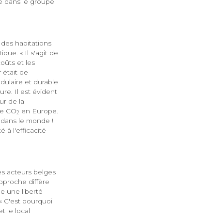
ré dans le groupe
des habitations
que. « Il s'agit de
coûts et les
 était de
dulaire et durable
re. Il est évident
ur de la
de CO
en Europe.
2
dans le monde !
2
 à l'efficacité
es acteurs belges
pproche diffère
e une liberté
« C'est pourquoi
t le local