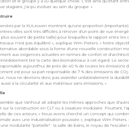
rication et le groupe y a vu quelque chose. C'est ainsi qu'étant ent
e stagiaire, j'ai pu évoluer au sein du groupe. »
truire
nées par la KULeuven montrent qu'une proportion (importante) 
ntres-villes sont très difficiles à rénover d'un point de vue énergéti
e plus souvent de petite taille) pour lesquelles le rapport entre les 
travaux n'est pas équilibré », explique Wim Pieters. « Notre objectif
ternative abordable sous la forme d'une nouvelle construction mo
ment aux exigences actuelles en termes de confort et d'architectu
médiatement tiré la carte des biomatériaux à cet égard. Le secte
responsable aujourd'hui de près de 40 % de toutes les émissions 
ciment est pour sa part responsable de 7 % des émissions de CO
tur, nous ne devrions donc pas assimiler unilatéralement la durabilité
aussi à la circularité et aux matériaux sans émissions. »
lle
l semble que Vanhout ait adopté les mêmes approches que d'autr
 sur la construction en CLT ou à ossature modulaire. Pourtant, l'a
lle de ces acteurs. « Nous avons cherché un concept qui combin
imale avec une industrialisation poussée », explique Wim Pieters. 
e modularité "partielle" : la salle de bains, le noyau de l'escalier e