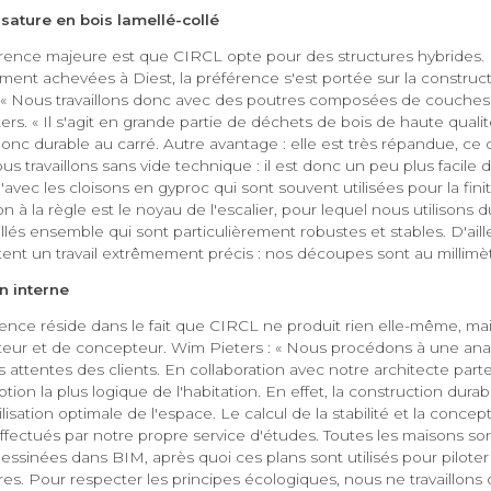
sature en bois lamellé-collé
rence majeure est que CIRCL opte pour des structures hybrides. 
ment achevées à Diest, la préférence s'est portée sur la construc
. « Nous travaillons donc avec des poutres composées de couches d
rs. « Il s'agit en grande partie de déchets de bois de haute quali
onc durable au carré. Autre avantage : elle est très répandue, ce 
Nous travaillons sans vide technique : il est donc un peu plus facile
avec les cloisons en gyproc qui sont souvent utilisées pour la fini
n à la règle est le noyau de l'escalier, pour lequel nous utilisons d
s ensemble qui sont particulièrement robustes et stables. D'aille
nt un travail extrêmement précis : nos découpes sont au millimètr
n interne
érence réside dans le fait que CIRCL ne produit rien elle-même, m
teur et de concepteur. Wim Pieters : « Nous procédons à une ana
 attentes des clients.
En collaboration avec notre architecte part
tion la plus logique de l'habitation.
En effet, la construction durab
isation optimale de l'espace. Le calcul de la stabilité et la concep
ffectués par notre propre service d'études. Toutes les maisons so
ssinées dans BIM, après quoi ces plans sont utilisés pour pilote
es. Pour respecter les principes écologiques, nous ne travaillons