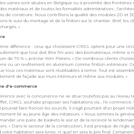
les usines sont situées en Belgique ou à proximité des frontières
des matériaux et de toutes les formalités administratives ; l'archit
 de construire. Nous contrôlons la qualité des modules 2D et 3
ons le suivi du montage et de la finition sur le chantier. Bref, les c
hargés. »
ire
rième différence : ceux qui choisissent CIRCL optent pour une circ
 nullement que tout doit être fini avec des biomatériaux, même si 
um de 70 % », précise Wim Pieters. « De nombreux clients choisis
rre ou un revêtement en aluminium comme finition extérieure. Ce q
que tous ces matériaux sont réutilisables à terme. Tout est assemb
êtement de façade aux murs intérieurs et même aux modules. »
rme d'e-commerce
fférence avec la concurrence ne se situe toutefois pas au niveau 
ffet, CIRCL souhaite proposer ses habitations via... l'e-commerce
 pourrait faire froncer les sourcils. Il s'agit pourtant d'un projet m
ctement lié au jeune âge des initiateurs. « Nous sommes la généra
ander une paire de baskets le soir et de la recevoir le lendemain a
rs. « Dans le secteur de la construction, il est presque de règle
otre habitation sera livrée, ni quel en sera le prix final. Certainem