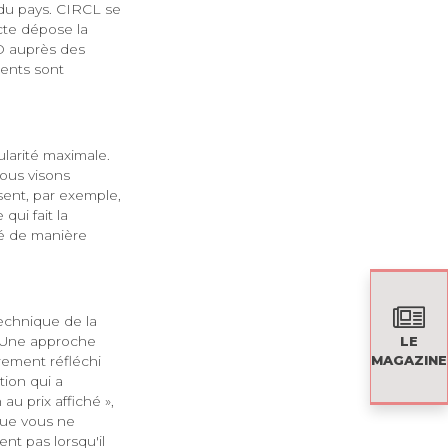
 du pays. CIRCL se
ecte dépose la
D auprès des
lients sont
ularité maximale.
nous visons
sent, par exemple,
ui fait la
lé de manière
technique de la
. Une approche
LE
MAGAZINE
ûrement réfléchi
tion qui a
u prix affiché »,
 que vous ne
ent pas lorsqu'il