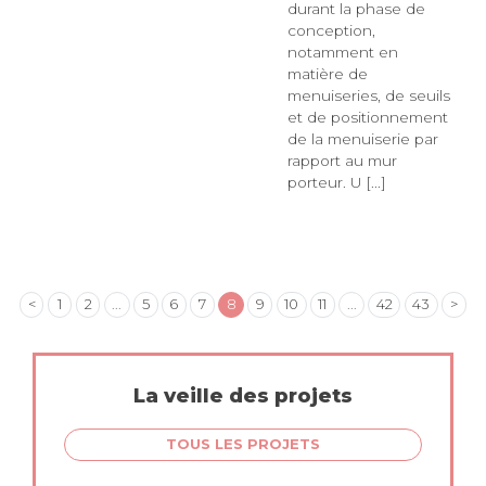
durant la phase de
conception,
notamment en
matière de
menuiseries, de seuils
et de positionnement
de la menuiserie par
rapport au mur
porteur. U [...]
<
1
2
...
5
6
7
8
9
10
11
...
42
43
>
La veille des projets
TOUS LES PROJETS