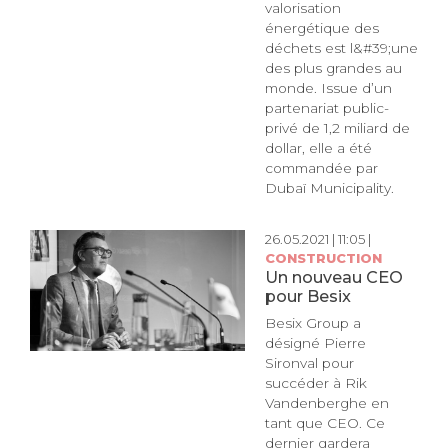
valorisation
énergétique des
déchets est l&#39;une
des plus grandes au
monde. Issue d’un
partenariat public-
privé de 1,2 miliard de
dollar, elle a été
commandée par
Dubaï Municipality.
26.05.2021 | 11:05 |
CONSTRUCTION
Un nouveau CEO
pour Besix
Besix Group a
désigné Pierre
Sironval pour
succéder à Rik
Vandenberghe en
tant que CEO. Ce
dernier gardera