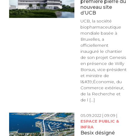
première pierre du
nouveau site
d’UCB
UCB, la société
biopharmaceutique
mondiale basée à
Bruxelles, a
officiellement
inauguré le chantier
de son projet Genesis
en présence de Willy
Borsus, vice-président
et ministre de
l&#39;Économie, du
Commerce extérieur,
de la Recherche et
de l [...]
05.09.2022 | 09:09 |
ESPACE PUBLIC &
INFRA
Besix désigné