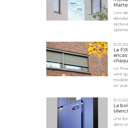
Matter
Lors de
dévoile
secteur
optimis
12.01.202
Le FI
encast
chaqu
Le Fixs
vent qu
modèle 
en avant
12.01.202
La boî
silenc
Une boî
dans un