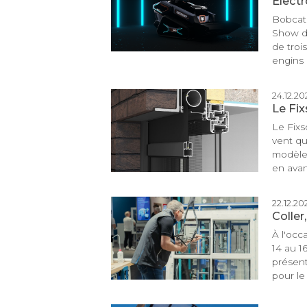
Elect
Bobcat 
Show de
de troi
engins 
24.12.2025
Le Fix
Le Fixs
vent qu
modèle 
en avant
22.12.2025
Coller
À l'occ
14 au 1
présent
pour le 