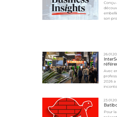
Conçu à
découvr
embelli
son pro
26.01.202
InterS
référe
Avec en
profess
2026 a 
inconto
23.01.202
Batibo
Pour la