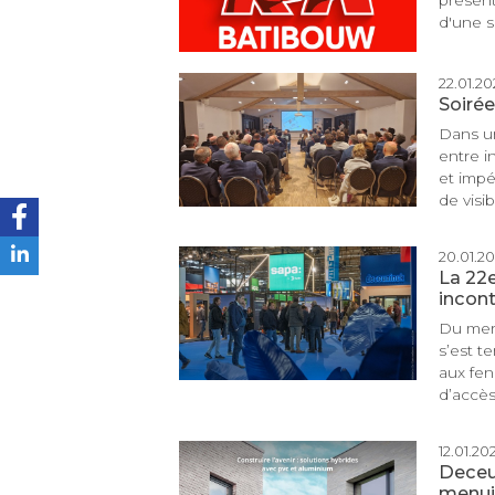
présent
d'une s
22.01.202
Soirée
Dans un
entre i
et impé
de visib
20.01.202
La 22
incon
Du merc
s’est t
aux fen
d’accès 
12.01.202
Deceun
menuis