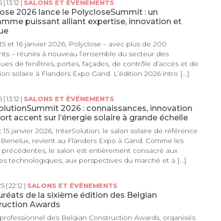
 | 13:12 |
SALONS ET ÉVÉNEMENTS
ose 2026 lance le PolycloseSummit : un
mme puissant alliant expertise, innovation et
ue
 15 et 16 janvier 2026, Polyclose – avec plus de 200
ts – réunira à nouveau l’ensemble du secteur des
ues de fenêtres, portes, façades, de contrôle d’accès et de
ion solaire à Flanders Expo Gand. L’édition 2026 intro [...]
 | 13:12 |
SALONS ET ÉVÉNEMENTS
olutionSummit 2026 : connaissances, innovation
fort accent sur l’énergie solaire à grande échelle
t 15 janvier 2026, InterSolution, le salon solaire de référence
 Benelux, revient au Flanders Expo à Gand. Comme les
précédentes, le salon est entièrement consacré aux
s technologiques, aux perspectives du marché et a [...]
5 | 22:12 |
SALONS ET ÉVÉNEMENTS
uréats de la sixième édition des Belgian
ruction Awards
 professionnel des Belgian Construction Awards, organisés