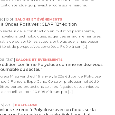
es à Batibouw a diminué. Pour Embuild, c'est le reflet
ituation tendue qui prévaut encore sur le marché.
6 | 13:01 |
SALONS ET ÉVÉNEMENTS
 à Ondes Positives : CLAP, 12ᵉ édition
 secteur de la construction en mutation permanente,
nnovations technologiques, exigences environnementales
ratifs de durabilité, les acteurs ont plus que jamais besoin
ilité et de perspectives concrètes. Fidèle à son [...]
6 | 13:01 |
SALONS ET ÉVÉNEMENTS
e édition confirme Polyclose comme rendez-vous
tournable du secteur
redi 14 au vendredi 16 janvier, la 22e édition de Polyclose
enue à Flanders Expo Gand. Ce salon professionnel dédié
êtres, portes, protections solaires, façades et techniques
a accueilli au total 10.885 visiteurs pro [...]
6 | 22:01 |
POLYCLOSE
inck se rend à Polyclose avec un focus sur la
erie performante et durable. Solutions that