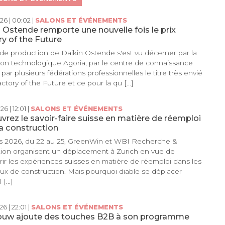
26 | 00:02 |
SALONS ET ÉVÉNEMENTS
 Ostende remporte une nouvelle fois le prix
y of the Future
 de production de Daikin Ostende s'est vu décerner par la
ion technologique Agoria, par le centre de connaissance
t par plusieurs fédérations professionnelles le titre très envié
ctory of the Future et ce pour la qu [...]
6 | 12:01 |
SALONS ET ÉVÉNEMENTS
rez le savoir-faire suisse en matière de réemploi
a construction
s 2026, du 22 au 25, GreenWin et WBI Recherche &
ion organisent un déplacement à Zurich en vue de
ir les expériences suisses en matière de réemploi dans les
ux de construction. Mais pourquoi diable se déplacer
[...]
6 | 22:01 |
SALONS ET ÉVÉNEMENTS
ouw ajoute des touches B2B à son programme