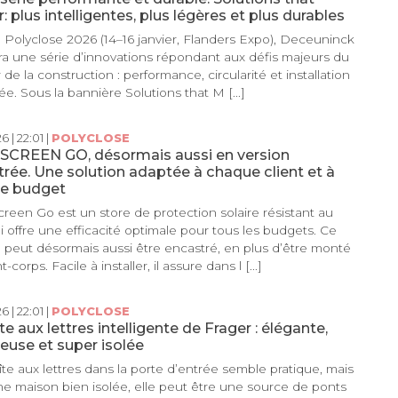
: plus intelligentes, plus légères et plus durables
 Polyclose 2026 (14–16 janvier, Flanders Expo), Deceuninck
ra une série d’innovations répondant aux défis majeurs du
 de la construction : performance, circularité et installation
ée. Sous la bannière Solutions that M [...]
6 | 22:01 |
POLYCLOSE
XSCREEN GO, désormais aussi en version
rée. Une solution adaptée à chaque client et à
e budget
creen Go est un store de protection solaire résistant au
i offre une efficacité optimale pour tous les budgets. Ce
peut désormais aussi être encastré, en plus d’être monté
-corps. Facile à installer, il assure dans l [...]
6 | 22:01 |
POLYCLOSE
te aux lettres intelligente de Frager : élégante,
ieuse et super isolée
te aux lettres dans la porte d’entrée semble pratique, mais
e maison bien isolée, elle peut être une source de ponts