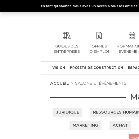
En tant qu’abonné, vous avez un accès à tous les articl
GUIDES DES
OFFRES
FORMATION
ENTREPRISES
D'EMPLOI
ÉVÉNEME
VISION
PROJETS DE CONSTRUCTION
ESPAC
ACCUEIL
SALONS ET ÉVÉNEMENTS
M
JURIDIQUE
RESSOURCES HUMAI
MARKETING
ACHAT
SA