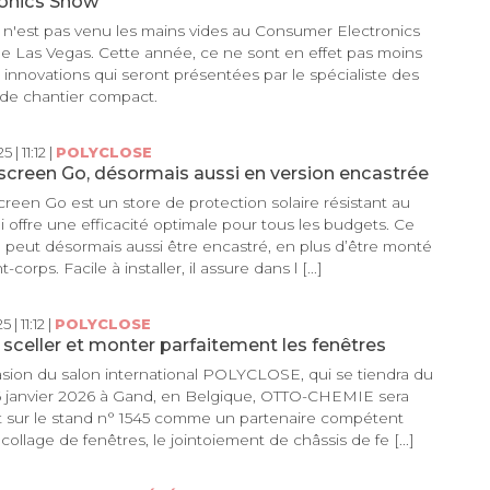
ronics Show
n'est pas venu les mains vides au Consumer Electronics
 Las Vegas. Cette année, ce ne sont en effet pas moins
s innovations qui seront présentées par le spécialiste des
de chantier compact.
 | 11:12 |
POLYCLOSE
screen Go, désormais aussi en version encastrée
creen Go est un store de protection solaire résistant au
i offre une efficacité optimale pour tous les budgets. Ce
peut désormais aussi être encastré, en plus d’être monté
-corps. Facile à installer, il assure dans l [...]
 | 11:12 |
POLYCLOSE
, sceller et monter parfaitement les fenêtres
asion du salon international POLYCLOSE, qui se tiendra du
6 janvier 2026 à Gand, en Belgique, OTTO-CHEMIE sera
 sur le stand n° 1545 comme un partenaire compétent
collage de fenêtres, le jointoiement de châssis de fe [...]