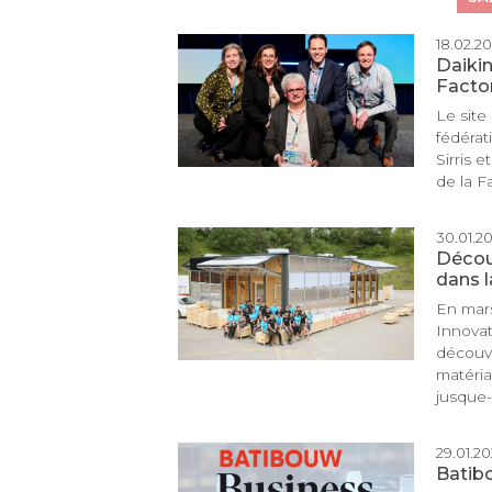
18.02.20
Daikin
Factor
Le site
fédérat
Sirris e
de la Fa
30.01.202
Découv
dans l
En mar
Innovat
découvr
matéria
jusque-l 
29.01.202
Batib