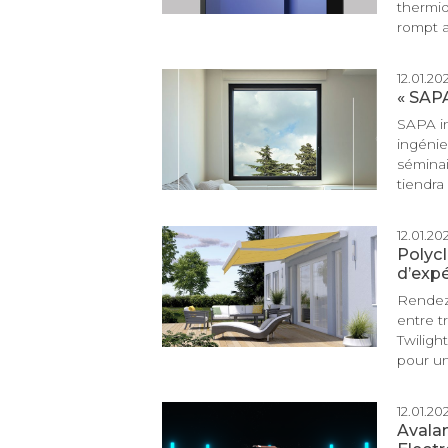
thermiq
rompt a
12.01.202
« SAPA
SAPA in
ingénie
séminai
tiendra
12.01.202
Polycl
d’exp
Rendez-
entre t
Twiligh
pour un
12.01.202
Avala