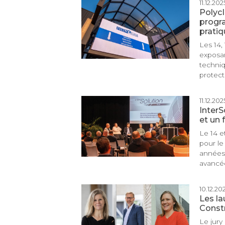
11.12.2025
Polycl
progra
pratiq
Les 14,
exposan
techniq
protect
11.12.2025
InterS
et un 
Le 14 e
pour le
années 
avancée
10.12.202
Les la
Const
Le jury