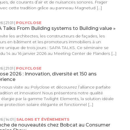
ues, de courants d’air et de nuisances sonores. Frager
vec cette tradition grâce au panneau Magnetud [...]
6 | 21:01 |
POLYCLOSE
 Talks From Building systems to Building value »
vite les architectes, les constructeurs de façades, les
urs en bâtiment et les promoteurs immobiliers à un
re unique de trois jours : SAPA TALKS. Ce séminaire se
 du 14 au 16 janvier 2026 au Meeting Center de Flanders [...]
6 | 21:01 |
POLYCLOSE
ose 2026 : Innovation, diversité et 150 ans
érience
nous visite au Polyclose et découvrez l’alliance parfaite
radition et innovation! Nous présentons notre qualité
t élargie par la gamme Twilight Elements, la solution idéale
e protection solaire élégante et fonctionnel [...]
6 | 14:01 |
SALONS ET ÉVÉNEMENTS
nche de nouveautés chez Bobcat au Consumer