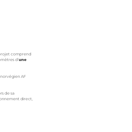
e projet comprend
lomètres d’
une
r norvégien AF
rs de sa
ironnement direct,