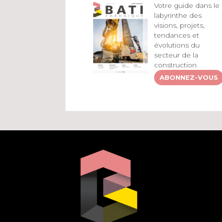
Votre guide dans le
labyrinthe des
visions, projets,
tendances et
évolutions du
secteur de la
construction
ABONNEZ-VOUS