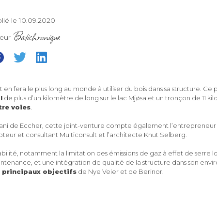
lié le 10.09.2020
Batichronique
teur
en fera le plus long au monde à utiliser du bois dans sa structure. C
l
de plus d’un kilomètre de long sur le lac Mjøsa et un tronçon de 11 ki
tre voies
.
zani de Eccher, cette joint-venture compte également l’entrepreneu
eur et consultant Multiconsult et l’architecte Knut Selberg.
bilité, notamment la limitation des émissions de gaz à effet de serre lo
ntenance, et une intégration de qualité de la structure dans son env
 principaux objectifs
de Nye Veier et de Berinor.