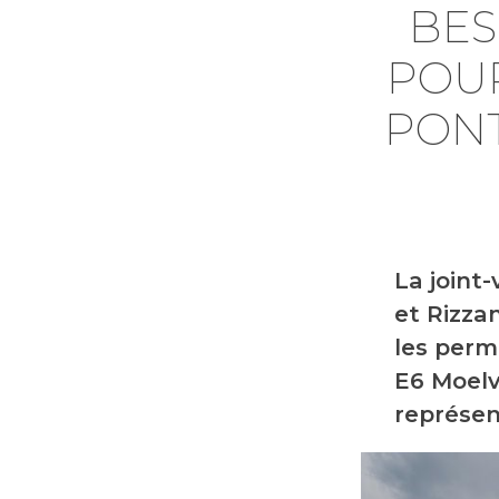
BES
POUR
PONT
La joint
et Rizzan
les perm
E6 Moelv
représen