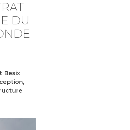
TRAT
SE DU
MONDE
t Besix
nception,
tructure