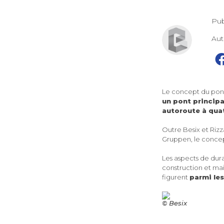
Pub
Au
Le concept du pont 
un pont principa
autoroute à qua
Outre Besix et Riz
Gruppen, le concept
Les aspects de dura
construction et mai
figurent
parmi les
© Besix