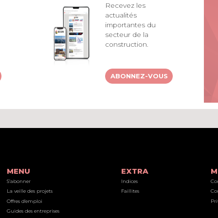
Recevez les
actualités
importantes du
secteur de la
construction.
ABONNEZ-VOUS
MENU
EXTRA
M
S’abonner
Indices
Co
La veille des projets
Faillites
Co
Offres d'emploi
Pri
Guides des entreprises