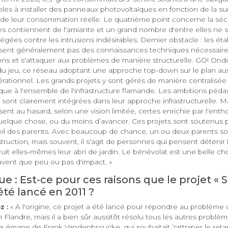
oles à installer des panneaux photovoltaïques en fonction de la su
 de leur consommation réelle. Le quatrième point concerne la sécu
 contiennent de l'amiante et un grand nombre d'entre elles ne 
gées contre les intrusions indésirables. Dernier obstacle : les ét
osent généralement pas des connaissances techniques nécessair
ns et s'attaquer aux problèmes de manière structurelle. GO! Onder
du jeu, ce réseau adoptant une approche top-down sur le plan aus
rationnel. Les grands projets y sont gérés de manière centralisée
ique à l'ensemble de l'infrastructure flamande. Les ambitions péd
s sont clairement intégrées dans leur approche infrastructurelle. 
ssent au hasard, selon une vision limitée, certes enrichie par l'enth
quelque chose, ou du moins d’avancer. Ces projets sont soutenus pa
seil des parents. Avec beaucoup de chance, un ou deux parents son
truction, mais souvent, il s'agit de personnes qui pensent détenir 
ruit elles-mêmes leur abri de jardin. Le bénévolat est une belle c
ouvent que peu ou pas d'impact. »
e : Est-ce pour ces raisons que le projet «
té lancé en 2011 ?
z :
« À l'origine, ce projet a été lancé pour répondre au problème
Flandre, mais il a bien sûr aussitôt résolu tous les autres problè
 émane de Frank Vandenbroucke, qui souhaitait ‘rattraper le retard