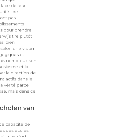
rface de leur
rité : de
sont pas
ablissements
es pour prendre
wijs tire plutôt
si bien
 selon une vision
agogiques et
Mais nombreux sont
ousiasme et la
r la direction de
t actifs dans le
la vérité parce
hose, mais dans ce
 Scholen van
 de capacité de
mes des écoles
’, mais s'est