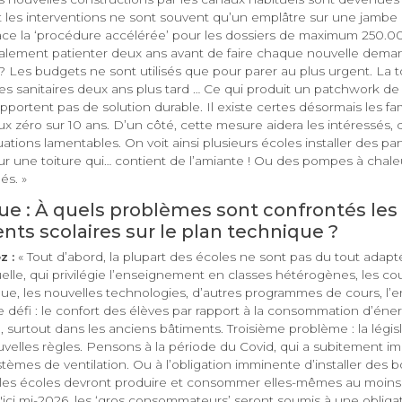
t les interventions ne sont souvent qu’un emplâtre sur une jambe 
lace la ‘procédure accélérée’ pour les dossiers de maximum 250.0
alement patienter deux ans avant de faire chaque nouvelle dema
s ? Les budgets ne sont utilisés que pour parer au plus urgent. La t
es sanitaires deux ans plus tard … Ce qui produit un patchwork de
’apportent pas de solution durable. Il existe certes désormais les f
x zéro sur 10 ans. D’un côté, cette mesure aidera les intéressés, de
uations lamentables. On voit ainsi plusieurs écoles installer des p
ur une toiture qui… contient de l’amiante ! Ou des pompes à chal
és. »
ue : À quels problèmes sont confrontés les
nts scolaires sur le plan technique ?
z :
« Tout d’abord, la plupart des écoles ne sont pas du tout adapt
le, qui privilégie l’enseignement en classes hétérogènes, les cour
ique, les nouvelles technologies, d’autres programmes de cours, l
 défi : le confort des élèves par rapport à la consommation d’éner
 surtout dans les anciens bâtiments. Troisième problème : la législ
velles règles. Pensons à la période du Covid, qui a subitement imp
tèmes de ventilation. Ou à l’obligation imminente d’installer des
 les écoles devront produire et consommer elles-mêmes au moins
'ici mi-2026, les ‘gros consommateurs’ seront soumis à une obliga