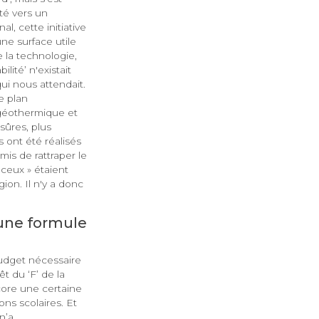
nté vers un
l, cette initiative
ne surface utile
e la technologie,
ilité’ n'existait
ui nous attendait.
e plan
 géothermique et
sûres, plus
 ont été réalisés
mis de rattraper le
nceux » étaient
ion. Il n'y a donc
 une formule
budget nécessaire
t du ‘F’ de la
core une certaine
ons scolaires. Et
n’a