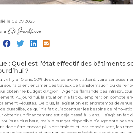
lié le 08.09.2025
Els Jonckheere
teur
,
=
e : Quel est l’état effectif des bâtiments s
ourd’hui ?
z :
« Il y a 10 ans, 50% des écoles avaient atteint, voire sérieusem
ui souhaitaient entamer des travaux de transformation ou de réno
our obtenir le budget d’Agion, l’Agence flamande des infrastructu
ment. Aujourd’hui, la situation n’a fait qu’empirer : on compte e
otalement vétustes. De plus, la législation est entretemps devenu
de durabilité, ce qui n’a fait qu’accentuer les besoins de rénovation
r obtenir un financement est déjà passé à 15 ans. Il s’agit en fait d
ée toujours plus haut, mais le budget disponible n’augmente pas 
t donc être encore plus disséminés et, par conséquent, les réno
es nouvelles constructions par les canaux habituels sont devenues