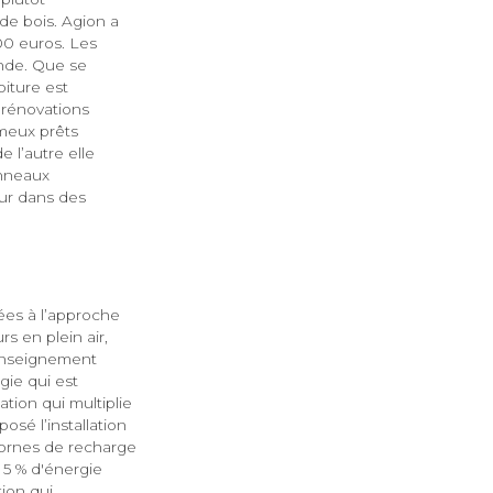
de bois. Agion a
00 euros. Les
nde. Que se
oiture est
 rénovations
ameux prêts
 l’autre elle
anneaux
eur dans des
ées à l’approche
s en plein air,
’enseignement
gie qui est
ation qui multiplie
osé l’installation
 bornes de recharge
 5 % d'énergie
tion qui