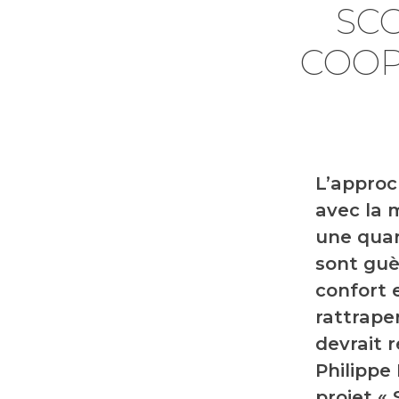
SCO
COOP
L’approc
avec la 
une quar
sont guè
confort e
rattrape
devrait 
Philippe
projet «