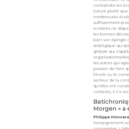
contraindra les éc
toiture plutôt que
nombreuses écoles
suffisamment proté
scolaires ne disp
les bonnes décisio
bien son épingle 
stratégique qu’opé
globale qui s'appl
organisationnelle
les autres qui agi
passion de faire 
l'école ou le con
secteur de la cons
qu'elles ont const
contexte, il n’a s
Batichroniqu
Morgen » a é
Philippe Monsere
l'enseignement en 
concernées. L'idée