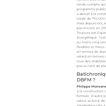
rendu compte qu'il 
programme public-p
a abouti à la cons
totale de 710.000 
mais depuis lors, le
pas encore en 2011
Toujours est-il qu
énergétique : hui
au moins cinq son
flexibles et mieux
en termes de durab
retard en termes d
tous des établisse
pas eu tant de pl
Batichroniq
DBFM ?
Philippe Monsere
à la construction 
formule. D'autre 
valeur au bout de 
Vandenbroucke a me