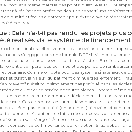
s eu tort, et a même marqué des points, puisque le DBFM empêch
rcher à réaliser des profits rapides. Les consortiums choisissent
 de qualité et faciles à entretenir pour éviter d'avoir à réparer/re
es éléments. »
e : Cela n’a-t-il pas rendu les projets plus
t été réalisés via le système de financement
z :
« Le prix final est effectivement plus élevé, et d’ailleurs trop s
r ne pas s’engager dans une formule DBFM. Malheureusement, il 
 contre laquelle nous devons continuer à lutter. En effet, la com
 elle revient à comparer des pommes et des poires. Le remboursem
rêt ordinaire. Comme on opte pour des systèmes/matériaux de qu
tif et curatif, la ‘valeur’ du bâtiment diminue très lentement. Il fa
retien préventif n'était tout simplement pas pratiqué dans les écol
rnés ont dû créer ce service de toutes pièces. J'oserais même di
pour de nombreux entrepreneurs le déclencheur d'un nouveau m
le activité. Ces entreprises assurent désormais aussi l'entretien d
oles qui n'ont pas encore été (entièrement) rénovées et commenc
ette approche. Attention : ce fut un réel processus d'apprentissa
 de ‘Scholen van Morgen’. À mesure que nous livrions davantage d
ient conscience de l'importance de l'entretien. Si au début, ils 
 à la manière dont ils organiseraient l'entretien que 3 mois avant la