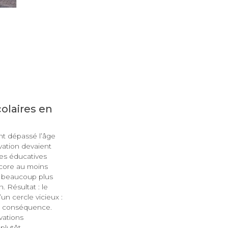
colaires en
ent dépassé l’âge
vation devaient
res éducatives
ncore au moins
e beaucoup plus
. Résultat : le
’un cercle vicieux :
en conséquence.
vations
 plutôt