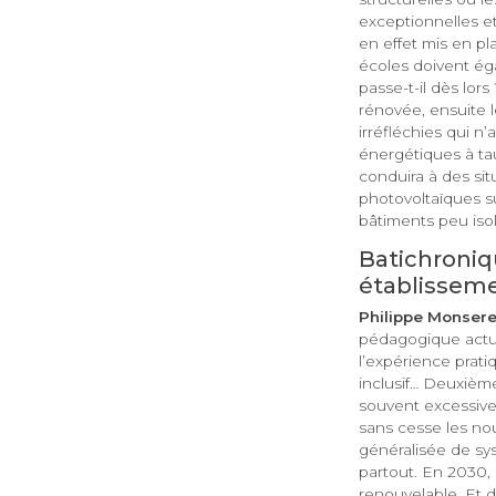
exceptionnelles e
en effet mis en p
écoles doivent ég
passe-t-il dès lor
rénovée, ensuite l
irréfléchies qui n
énergétiques à tau
conduira à des sit
photovoltaïques s
bâtiments peu isol
Batichroniq
établisseme
Philippe Monsere
pédagogique actuel
l’expérience prat
inclusif… Deuxième
souvent excessive,
sans cesse les nou
généralisée de sys
partout. En 2030,
renouvelable. Et d