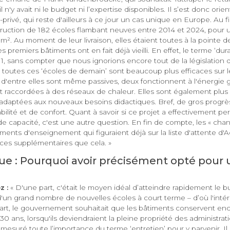
n'y avait ni le budget ni l’expertise disponibles. Il s’est donc orie
rivé, qui reste d'ailleurs à ce jour un cas unique en Europe. Au fina
truction de 182 écoles flambant neuves entre 2014 et 2024, pour u
m². Au moment de leur livraison, elles étaient toutes à la pointe d
s premiers bâtiments ont en fait déjà vieilli. En effet, le terme ‘durab
, sans compter que nous ignorions encore tout de la législation q
e toutes ces ‘écoles de demain’ sont beaucoup plus efficaces sur l
t d'entre elles sont même passives, deux fonctionnent à l'énergie
t raccordées à des réseaux de chaleur. Elles sont également plus 
 adaptées aux nouveaux besoins didactiques. Bref, de gros progrès
ilité et de confort. Quant à savoir si ce projet a effectivement per
e capacité, c'est une autre question. En fin de compte, les « cha
ments d'enseignement qui figuraient déjà sur la liste d'attente d'Ag
aces supplémentaires que cela. »
ue : Pourquoi avoir précisément opté pour
z :
« D'une part, c'était le moyen idéal d’atteindre rapidement le 
d'un grand nombre de nouvelles écoles à court terme – d’où l'intérê
part, le gouvernement souhaitait que les bâtiments conservent en
30 ans, lorsqu'ils deviendraient la pleine propriété des administrati
suré toute l’importance du terme ‘entretien’ pour y parvenir. Il 