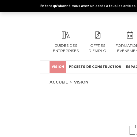
En tant qu’abonné, vous avez un accès à tous les articl
GUIDES DES
OFFRES
FORMATION
ENTREPRISES
D'EMPLOI
ÉVÉNEME
VISION
PROJETS DE CONSTRUCTION
ESPAC
ACCUEIL
VISION
L