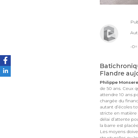
Pub
Au
-0
Batichroniqu
Flandre auj
Philippe Monsere
de 50 ans. Ceux q
attendre 10 ans p
chargée du finance
autant d’écoles t
stricte en matière 
délai d’attente pou
la barre est plac
Les moyens doiven
structurelles ou l