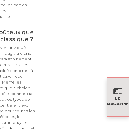
e les parties
 des
mplacer
 coûteux que
 classique ?
ouvent invoqué
s’agit là d’une
paraison ne tient
ent sur 30 ans
alité combinés à
ut savoir que
es. Même les
re que ‘Scholen
odèle commercial
LE
'autres types de
MAGAZINE
ent à entrevoir
ge pour toutes les
'écoles, les
ne commençaient
 fin du projet, cet