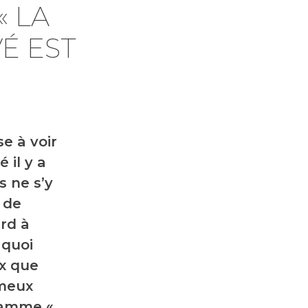
« LA
É EST
e à voir
 il y a
s ne s’y
 de
ard à
 quoi
ux que
ameux
ramme «