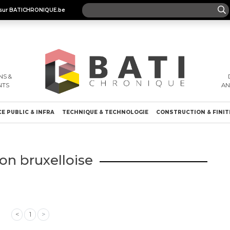
es sur BATICHRONIQUE.be
S &
NTS
A
E PUBLIC & INFRA
TECHNIQUE & TECHNOLOGIE
CONSTRUCTION & FINIT
on bruxelloise
<
1
>