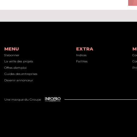
MENU
EXTRA
M
S’abonner
Indices
Co
La veille des projets
Faillites
Co
Offres d'emploi
Pri
Guides des entreprises
Devenir annonceur
Une marque du Groupe