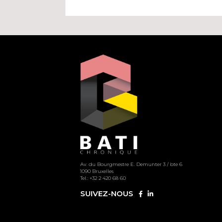
Av. du Bourgmestre E. Demunter 3 / bte 6
1090 Bruxelles
Tel.: +32 2 420 68 60
SUIVEZ-NOUS