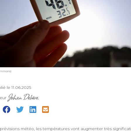
commons)
lié le 11.06.2025
Johan Debière
teur
,
=
es prévisions météo, les températures vont augmenter très signific