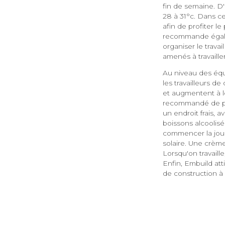
fin de semaine. D'
28 à 31°c. Dans c
afin de profiter l
recommande égalem
organiser le trava
amenés à travaille
Au niveau des équ
les travailleurs d
et augmentent à l
recommandé de pro
un endroit frais, 
boissons alcoolisé
commencer la jour
solaire. Une crème
Lorsqu'on travaill
Enfin, Embuild att
de construction à l