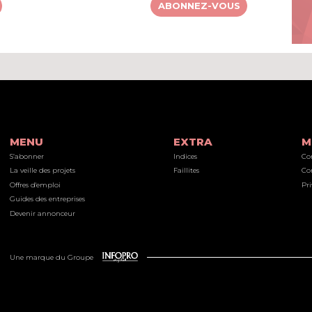
ABONNEZ-VOUS
MENU
EXTRA
M
S’abonner
Indices
Co
La veille des projets
Faillites
Co
Offres d'emploi
Pri
Guides des entreprises
Devenir annonceur
Une marque du Groupe