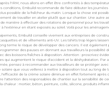
après l'IRM, nous allons en effet être confrontés à des températu
es conditions, Embuild recommande de faire débuter les journées 
e plus possible de la fraîcheur du matin. Lorsque la chose est possi
ent de travailler en atelier plutôt que sur chantier. Une autre a
il de manière à effectuer des rotations de personnel pour les travail
r à l'extérieur en étant exposés au soleil. Voilà pour les aménageme
ipements, Embuild conseille vivement aux entreprises de constru
e casquettes et de vêtements anti-UV. Les tshirts trop légers laissen
ong terme le risque de développer des cancers. Il est également 
grammer des pauses en donnant aux travailleurs la possibilité de
avec des boissons fraîches à disposition. Attention : proscrivez évi
es qui augmentent le risque d'accident et la déshydratation. Par ai
née, pensez à recommander aux travailleurs de se protéger avec
 solaire que vous veillerez à mettre à disposition tout au long de l
e, l'efficacité de la crème solaire diminue en effet fortement après
ire l'attention des responsables de chantier sur la sensibilité de c
a chaleur : mortier, béton, peinture, colle, silicone, produits infla