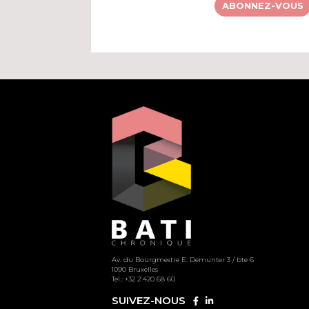
ABONNEZ-VOUS
Av. du Bourgmestre E. Demunter 3 / bte 6
1090 Bruxelles
Tel.: +32 2 420 68 60
SUIVEZ-NOUS