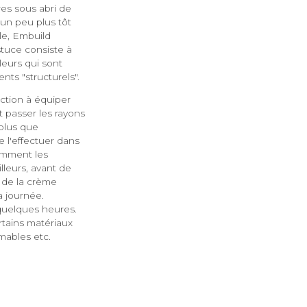
res sous abri de
un peu plus tôt
ble, Embuild
stuce consiste à
leurs qui sont
nts "structurels".
ction à équiper
t passer les rayons
plus que
 l'effectuer dans
demment les
lleurs, avant de
 de la crème
a journée.
 quelques heures.
ertains matériaux
mmables etc.