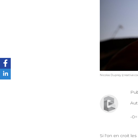
Nicolas Duprey (creative 
Pub
Au
-0
Si l'on en croit l