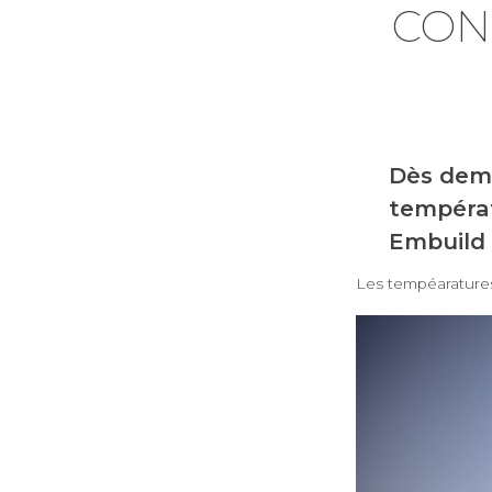
CON
Dès dema
températ
Embuild c
Les tempéaratures