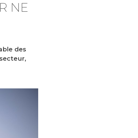
R NE
able des
secteur,