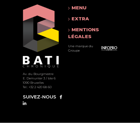
MENU
EXTRA
MENTIONS
LÉGALES
Une marque du
Groupe
Av. du Bourgmestre
E. Demunter 3 / bte 6
1090 Bruxelles
Tel.: +32 2 420 68 60
SUIVEZ-NOUS