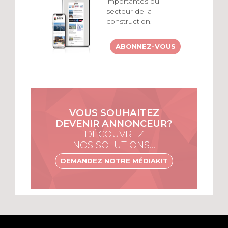
importantes du
secteur de la
construction.
ABONNEZ-VOUS
VOUS SOUHAITEZ
DEVENIR ANNONCEUR?
DÉCOUVREZ
NOS SOLUTIONS…
DEMANDEZ NOTRE MÉDIAKIT