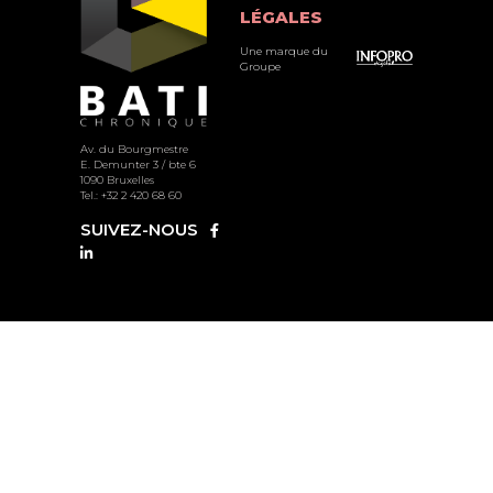
LÉGALES
Une marque du
Groupe
Av. du Bourgmestre
E. Demunter 3 / bte 6
1090 Bruxelles
Tel.: +32 2 420 68 60
SUIVEZ-NOUS