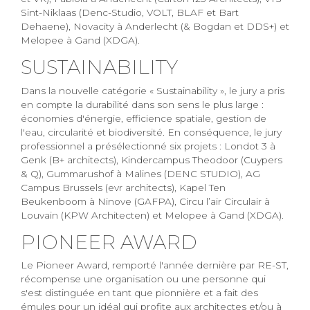
Sint-Niklaas (Denc-Studio, VOLT, BLAF et Bart
Dehaene), Novacity à Anderlecht (& Bogdan et DDS+) et
Melopee à Gand (XDGA).
SUSTAINABILITY
Dans la nouvelle catégorie « Sustainability », le jury a pris
en compte la durabilité dans son sens le plus large :
économies d'énergie, efficience spatiale, gestion de
l'eau, circularité et biodiversité. En conséquence, le jury
professionnel a présélectionné six projets : Londot 3 à
Genk (B+ architects), Kindercampus Theodoor (Cuypers
& Q), Gummarushof à Malines (DENC STUDIO), AG
Campus Brussels (evr architects), Kapel Ten
Beukenboom à Ninove (GAFPA), Circu l’air Circulair à
Louvain (KPW Architecten) et Melopee à Gand (XDGA).
PIONEER AWARD
Le Pioneer Award, remporté l'année dernière par RE-ST,
récompense une organisation ou une personne qui
s'est distinguée en tant que pionnière et a fait des
émules pour un idéal qui profite aux architectes et/ou à