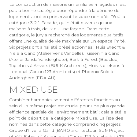
La construction de maisons unifamiliales 4 façades n'est
pas la bonne stratégie pour répondre à la pénurie de
logements tout en préservant l'espace non bâti. D'où la
catégorie 3-2-1-Façade, qui n'était ouverte qu'aux
maisons à trois, deux ou une façade. Dans cette
catégorie, le jury a recherché des logements qualitatifs
offrant une qualité de vie maximale sur un espace limité.
Six projets ont ainsi été présélectionnés : Huis Brecht &
Nele à Gand (Atelier Vens Vanbelle), Tussenin à Gand
(Atelier Janda Vanderghote), Berk à Forest (Bauclub),
Triplehuis à Anvers (BULK Architects), Huis Nollekens à
Leefdaal (Carton 123 Architects) et Phoenix Solo à
Auderghem (EDA-AU).
MIXED USE
Combiner harmonieusement différentes fonctions au
sein d'un même projet est crucial pour une plus grande
efficience spatiale de l’environnement bâti ; cela a été le
point de départ de la catégorie Mixed Use. La liste des
nominés dans cette catégorie comprend cinq projets :
Cirque d'hiver à Gand (BARO architectuur, SUMProject
et VK), Fabiola à Anderlecht (Carton 123 Architects), VTS