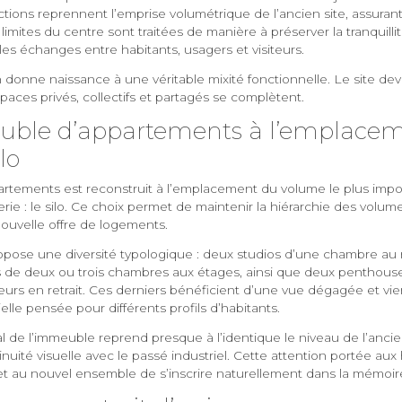
tions reprennent l’emprise volumétrique de l’ancien site, assuran
imites du centre sont traitées de manière à préserver la tranquilli
 les échanges entre habitants, usagers et visiteurs.
 donne naissance à une véritable mixité fonctionnelle. Le site devi
paces privés, collectifs et partagés se complètent.
ble d’appartements à l’emplacem
lo
rtements est reconstruit à l’emplacement du volume le plus imp
rie : le silo. Ce choix permet de maintenir la hiérarchie des volum
nouvelle offre de logements.
ose une diversité typologique : deux studios d’une chambre au
de deux ou trois chambres aux étages, ainsi que deux penthous
ieurs en retrait. Ces derniers bénéficient d’une vue dégagée et v
elle pensée pour différents profils d’habitants.
al de l’immeuble reprend presque à l’identique le niveau de l’anci
nuité visuelle avec le passé industriel. Cette attention portée aux
t au nouvel ensemble de s’inscrire naturellement dans la mémoire