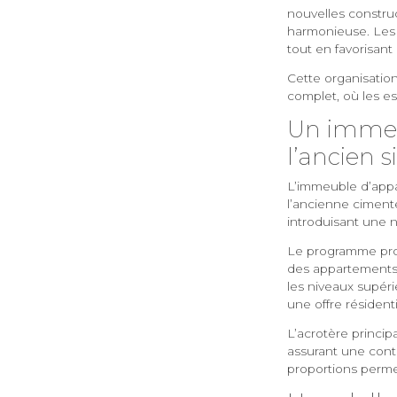
nouvelles construc
harmonieuse. Les l
tout en favorisant
Cette organisation
complet, où les es
Un immeu
l’ancien si
L’immeuble d’appa
l’ancienne cimente
introduisant une 
Le programme prop
des appartements 
les niveaux supér
une offre résidenti
L’acrotère princip
assurant une conti
proportions perme