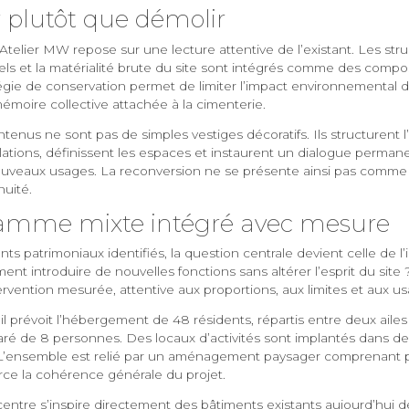
 plutôt que démolir
telier MW repose sur une lecture attentive de l’existant. Les str
nels et la matérialité brute du site sont intégrés comme des compo
tégie de conservation permet de limiter l’impact environnemental d
émoire collective attachée à la cimenterie.
enus ne sont pas de simples vestiges décoratifs. Ils structurent l’
ulations, définissent les espaces et instaurent un dialogue perman
 nouveaux usages. La reconversion ne se présente ainsi pas comme
uité.
amme mixte intégré avec mesure
nts patrimoniaux identifiés, la question centrale devient celle de l’
t introduire de nouvelles fonctions sans altérer l’esprit du site
rvention mesurée, attentive aux proportions, aux limites et aux us
il prévoit l’hébergement de 48 résidents, répartis entre deux ail
aré de 8 personnes. Des locaux d’activités sont implantés dans deu
e. L’ensemble est relié par un aménagement paysager comprenant pa
rce la cohérence générale du projet.
entre s’inspire directement des bâtiments existants aujourd’hui d