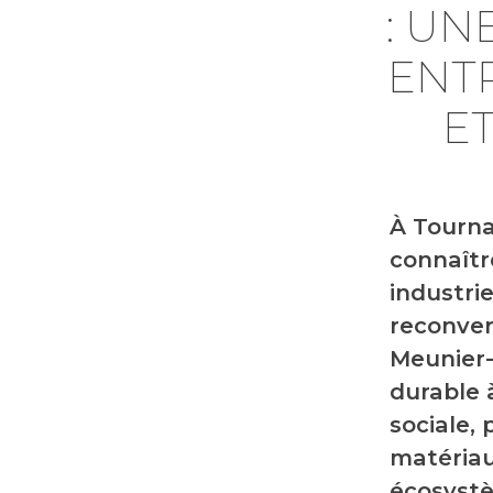
: U
ENT
E
À Tourna
connaîtr
industri
reconver
Meunier-
durable 
sociale,
matériau
écosystè