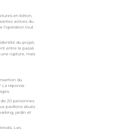
uctures en béton,
santes actives du
e l’opération tout
identité du projet,
ent entre le passé
 une rupture, mais
insertion du
 ? La réponse
ages.
es de 20 personnes
x pavillons situés
rking, jardin et
émolis. Les