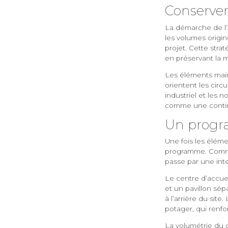
Conserver
La démarche de l’A
les volumes origi
projet. Cette stra
en préservant la m
Les éléments maint
orientent les circ
industriel et les
comme une contin
Un progr
Une fois les éléme
programme. Commen
passe par une inte
Le centre d’accue
et un pavillon sép
à l’arrière du sit
potager, qui renfo
La volumétrie du c