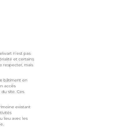
elwart n’est pas
ialité et certains
e respecter, mais
le bâtiment en
ien accès
 du site. Ces
trimoine existant
ivités
u lieu avec les
e.