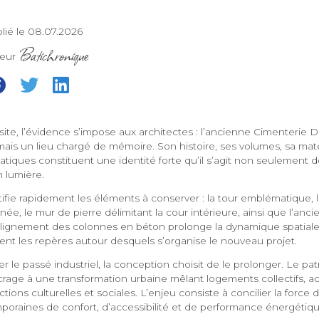
lié le 08.07.2026
Batichronique
teur
site, l’évidence s’impose aux architectes : l’ancienne Cimenterie D
 mais un lieu chargé de mémoire. Son histoire, ses volumes, sa matér
iques constituent une identité forte qu’il s’agit non seulement d
 lumière.
ifie rapidement les éléments à conserver : la tour emblématique, 
ée, le mur de pierre délimitant la cour intérieure, ainsi que l’anc
l’alignement des colonnes en béton prolonge la dynamique spatiale
nt les repères autour desquels s’organise le nouveau projet.
er le passé industriel, la conception choisit de le prolonger. Le pa
crage à une transformation urbaine mêlant logements collectifs, act
ions culturelles et sociales. L’enjeu consiste à concilier la force d
oraines de confort, d’accessibilité et de performance énergétiqu