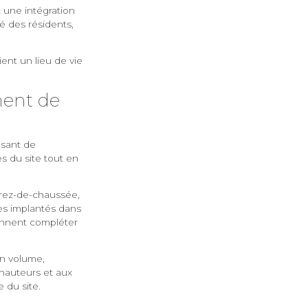
t une intégration
té des résidents,
ent un lieu de vie
ent de
osant de
es du site tout en
 rez-de-chaussée,
es implantés dans
iennent compléter
en volume,
 hauteurs et aux
 du site.