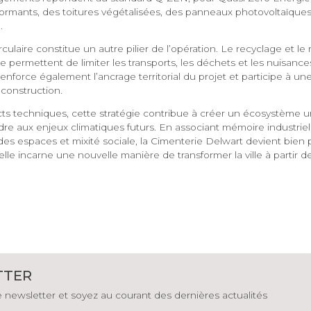
rmants, des toitures végétalisées, des panneaux photovoltaïques
.
rculaire constitue un autre pilier de l’opération. Le recyclage et le
e permettent de limiter les transports, les déchets et les nuisance
enforce également l’ancrage territorial du projet et participe à u
 construction.
s techniques, cette stratégie contribue à créer un écosystème urb
e aux enjeux climatiques futurs. En associant mémoire industriell
 des espaces et mixité sociale, la Cimenterie Delwart devient bien 
elle incarne une nouvelle manière de transformer la ville à partir d
TTER
newsletter et soyez au courant des dernières actualités