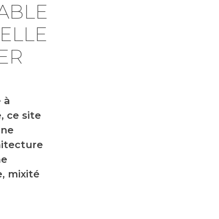
ABLE
ELLE
ER
 à
 ce site
une
hitecture
he
, mixité