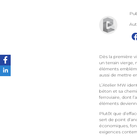
Pub
Au
Dès la première vi
un terrain vierge,
éléments emblémat
aussi de mettre en
L’Atelier MW ident
béton et sa chemin
ferroviaire, dont 
éléments devienne
Plutôt que d’effac
sert de point d’an
économiques, fonct
exigences contemp