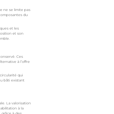
le ne se limite pas
s composantes du
ques et les
osition et son
emble.
conservé. Ces
ernative à l’offre
ircularité qui
u bâti existant
e. La valorisation
ilitation à la
 grâce à des