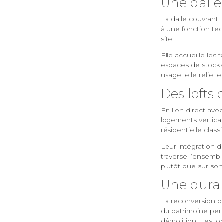
Une dalle
La dalle couvrant l
à une fonction te
site.
Elle accueille les
espaces de stockag
usage, elle relie l
Des lofts 
En lien direct av
logements verticau
résidentielle class
Leur intégration d
traverse l’ensemble
plutôt que sur so
Une durab
La reconversion de
du patrimoine perm
démolition. Les l