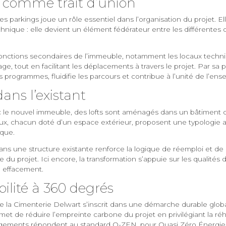
 comme trait d’union
es parkings joue un rôle essentiel dans l’organisation du projet. El
chnique : elle devient un élément fédérateur entre les différente
 fonctions secondaires de l’immeuble, notamment les locaux techni
e, tout en facilitant les déplacements à travers le projet. Par sa p
es programmes, fluidifie les parcours et contribue à l’unité de l’ens
dans l’existant
ec le nouvel immeuble, des lofts sont aménagés dans un bâtiment 
x, chacun doté d’un espace extérieur, proposent une typologie alt
ique.
ans une structure existante renforce la logique de réemploi et de c
 du projet. Ici encore, la transformation s’appuie sur les qualités d
n effacement.
ilité à 360 degrés
 la Cimenterie Delwart s’inscrit dans une démarche durable global
et de réduire l’empreinte carbone du projet en privilégiant la réhab
ogements répondent au standard Q-ZEN, pour Quasi Zéro Énergie,