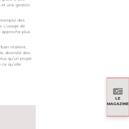
 et une gestion
 réemploi des
s. L’usage de
ne approche plus
ain résilient,
e, diversité des
plus qu’un projet
e ce qu’elle
LE
MAGAZINE