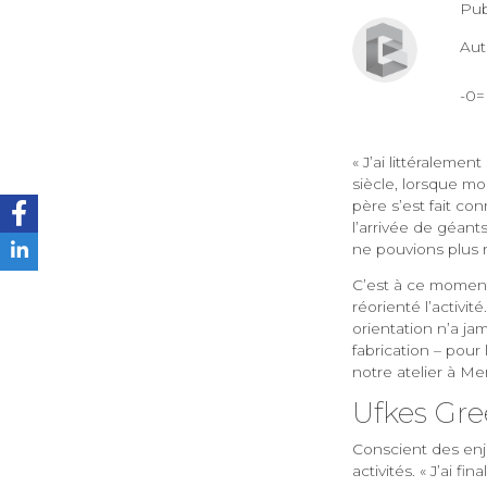
Pub
Au
-0
« J’ai littéralemen
siècle, lorsque m
père s’est fait c
l’arrivée de géan
ne pouvions plus ri
C’est à ce moment 
réorienté l’activit
orientation n’a ja
fabrication – pour
notre atelier à Me
Ufkes Gre
Conscient des enje
activités. « J’ai 