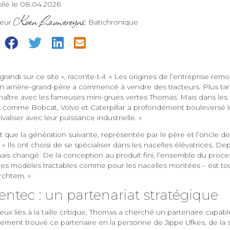
lié le 08.04.2026
Koen Lauwereyns
teur
, Batichronique
=
t grandi sur ce site », raconte-t-il. « Les origines de l’entreprise re
on arrière-grand-père a commencé à vendre des tracteurs. Plus ta
onnaître avec les fameuses mini-grues vertes Thomas. Mais dans le
ts comme Bobcat, Volvo et Caterpillar a profondément bouleversé
valiser avec leur puissance industrielle. »
que la génération suivante, représentée par le père et l’oncle de 
é. « Ils ont choisi de se spécialiser dans les nacelles élévatrices. De
mais changé. De la conception au produit fini, l’ensemble du proc
 les modèles tractables comme pour les nacelles montées – est tou
rchtem. »
entec : un partenariat stratégique
ux liés à la taille critique, Thomas a cherché un partenaire capab
finalement trouvé ce partenaire en la personne de Jippe Ufkes, de la 