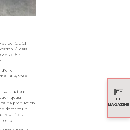
les de 12 à 21
cation. À cela
rs de 20 à 30
e.
n d’une
ne Oil & Steel
 sur tracteurs,
ition quasi
LE
aute de production
MAGAZINE
 rapidement un
nt neuf. Nous
sion. »