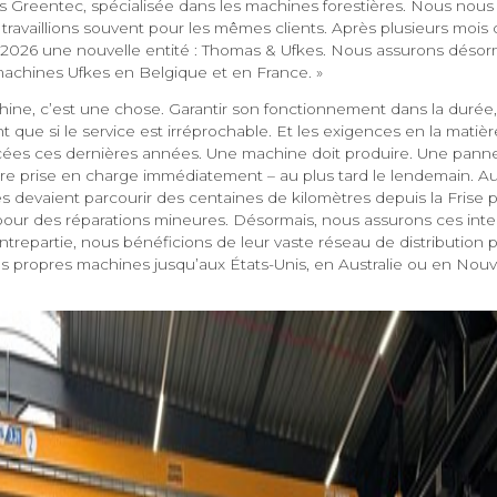
s Greentec, spécialisée dans les machines forestières. Nous no
ravaillions souvent pour les mêmes clients. Après plusieurs mois
2026 une nouvelle entité : Thomas & Ufkes. Nous assurons désorma
 machines Ufkes en Belgique et en France. »
ine, c’est une chose. Garantir son fonctionnement dans la durée, 
nt que si le service est irréprochable. Et les exigences en la matiè
ées ces dernières années. Une machine doit produire. Une panne
tre prise en charge immédiatement – au plus tard le lendemain. Au
s devaient parcourir des centaines de kilomètres depuis la Frise p
 pour des réparations mineures. Désormais, nous assurons ces inte
trepartie, nous bénéficions de leur vaste réseau de distribution 
s propres machines jusqu’aux États-Unis, en Australie ou en Nouv