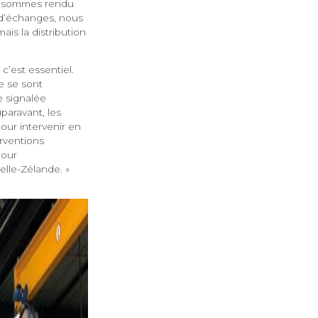
us sommes rendu
 d’échanges, nous
is la distribution
c’est essentiel.
re se sont
 signalée
paravant, les
our intervenir en
rventions
pour
elle-Zélande. »