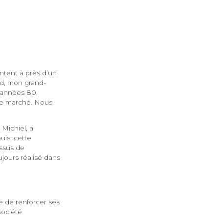
montent à près d’un
rd, mon grand-
s années 80,
 le marché. Nous
Michiel, a
puis, cette
essus de
jours réalisé dans
le de renforcer ses
société