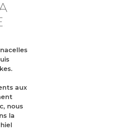
A
E
 nacelles
uis
kes.
ients aux
ment
c, nous
ns la
hiel