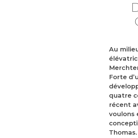
Au milie
élévatri
Merchtem
Forte d’u
développ
quatre c
récent a
voulons 
concepti
Thomas.