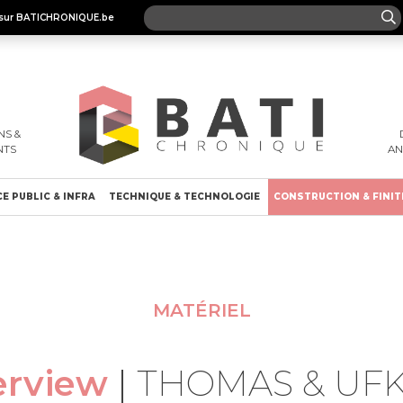
es sur BATICHRONIQUE.be
S &
NTS
A
E PUBLIC & INFRA
TECHNIQUE & TECHNOLOGIE
CONSTRUCTION & FINIT
MATÉRIEL
erview
|
THOMAS & UFK