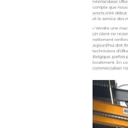
néerlandaise Ufke
compte que nous t
avons créé début 
et le service des
« Vendre une mach
Un client ne revie
nettement renforc
aujourd’hui doit ê
techniciens d’Ufke
Belgique, parfois
localement. En con
commercialiser no