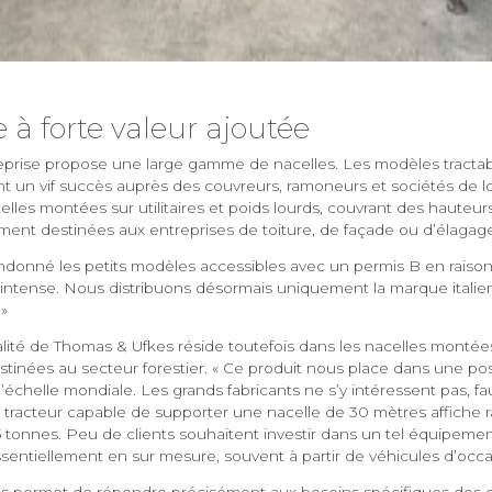
 à forte valeur ajoutée
treprise propose une large gamme de nacelles. Les modèles tractab
t un vif succès auprès des couvreurs, ramoneurs et sociétés de lo
elles montées sur utilitaires et poids lourds, couvrant des hauteu
ement destinées aux entreprises de toiture, de façade ou d’élagag
donné les petits modèles accessibles avec un permis B en raiso
intense. Nous distribuons désormais uniquement la marque italien
»
alité de Thomas & Ufkes réside toutefois dans les nacelles montées
tinées au secteur forestier. « Ce produit nous place dans une pos
’échelle mondiale. Les grands fabricants ne s’y intéressent pas, f
Un tracteur capable de supporter une nacelle de 30 mètres affiche
5 tonnes. Peu de clients souhaitent investir dans un tel équipeme
ssentiellement en sur mesure, souvent à partir de véhicules d’occa