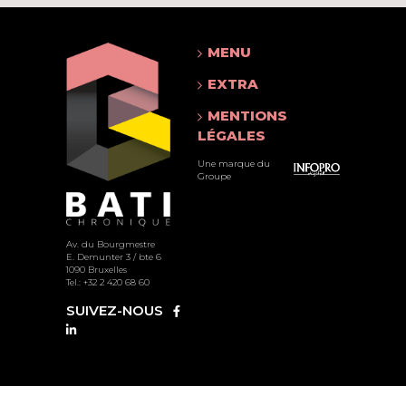
MENU
EXTRA
MENTIONS
LÉGALES
Une marque du
Groupe
Av. du Bourgmestre
E. Demunter 3 / bte 6
1090 Bruxelles
Tel.: +32 2 420 68 60
SUIVEZ-NOUS