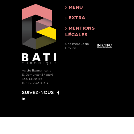
MENU
EXTRA
MENTIONS
LÉGALES
Une marque du
Groupe
Av. du Bourgmestre
E. Demunter 3 / bte 6
1090 Bruxelles
Tel.: +32 2 420 68 60
SUIVEZ-NOUS