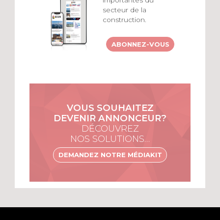
importantes du
secteur de la
construction.
ABONNEZ-VOUS
VOUS SOUHAITEZ
DEVENIR ANNONCEUR?
DÉCOUVREZ
NOS SOLUTIONS…
DEMANDEZ NOTRE MÉDIAKIT