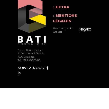
EXTRA
MENTIONS
LÉGALES
Une marque du
Groupe
Av. du Bourgmestre
E. Demunter 3 / bte 6
1090 Bruxelles
Tel.: +32 2 420 68 60
SUIVEZ-NOUS