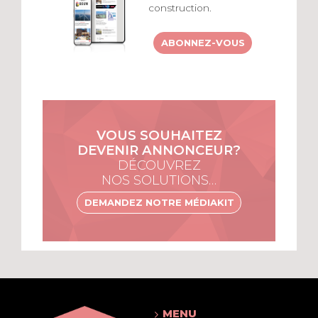
construction.
ABONNEZ-VOUS
VOUS SOUHAITEZ
DEVENIR ANNONCEUR?
DÉCOUVREZ
NOS SOLUTIONS…
DEMANDEZ NOTRE MÉDIAKIT
MENU