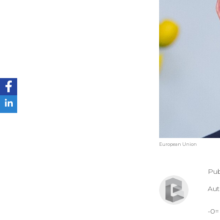
European Union
Pub
Au
-0