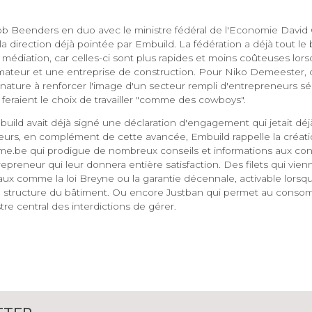
 Beenders en duo avec le ministre fédéral de l'Economie David Cl
la direction déjà pointée par Embuild. La fédération a déjà tout le
édiation, car celles-ci sont plus rapides et moins coûteuses lorsq
ateur et une entreprise de construction. Pour Niko Demeester,
e nature à renforcer l'image d'un secteur rempli d'entrepreneurs sé
 feraient le choix de travailler "comme des cowboys".
uild avait déjà signé une déclaration d'engagement qui jetait déj
illeurs, en complément de cette avancée, Embuild rappelle la créati
e.be qui prodigue de nombreux conseils et informations aux co
epreneur qui leur donnera entière satisfaction. Des filets qui vie
gaux comme la loi Breyne ou la garantie décennale, activable lorsq
la structure du bâtiment. Ou encore Justban qui permet au cons
tre central des interdictions de gérer.