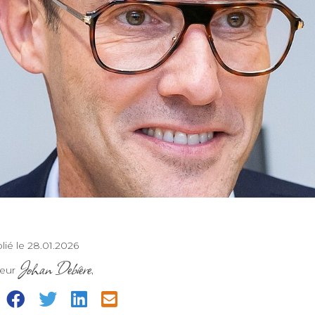
lié le 28.01.2026
Johan Debière
teur
,
=