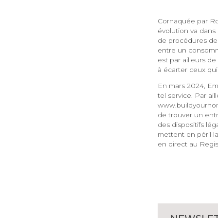
Cornaquée par Rob
évolution va dans 
de procédures de m
entre un consomm
est par ailleurs d
à écarter ceux qui
En mars 2024, Emb
tel service. Par a
www.buildyourhom
de trouver un entr
des dispositifs lé
mettent en péril 
en direct au Regis