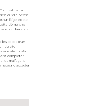
arinval, cette
 bien qu'elle pense
u'un litige éclate
 cette démarche
rieux, qui tiennent
à les bases d'un
on du site
nsommateurs afin
nnent compléter
ue les malfaçons
ommateur d'accéder