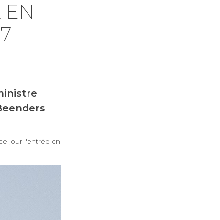
 EN
27
ministre
Beenders
e jour l'entrée en