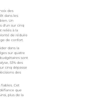
hoix des
êt dans les
 bien. Un
s d'un sur cinq
 reliés à la
olonté de réduire
age de confort.
sider dans la
lges sur quatre
budgétaires sont
alyse, 53% des
 sur cinq dépasse
écisions des
 fiables. Cet
e défiance que
nsi, plus de la
.