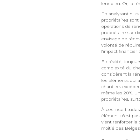
leur bien. Or, la r
En analysant plus
propriétaires sont
opérations de réno
propriétaire sur 
envisage de rénover
volonté de réduire
l'impact financie
En réalité, toujour
complexité du chem
considèrent la ré
les éléments qui a
chantiers excèdent
même les 20%. Un
propriétaires, surt
À ces incertitudes 
élément n'est pas 
vient renforcer la
moitié des Belges