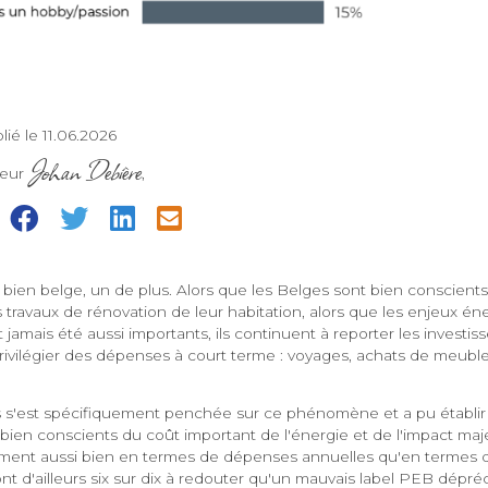
lié le 11.06.2026
Johan Debière
teur
,
=
bien belge, un de plus. Alors que les Belges sont bien conscients
travaux de rénovation de leur habitation, alors que les enjeux én
 jamais été aussi importants, ils continuent à reporter les investi
rivilégier des dépenses à court terme : voyages, achats de meuble
 s'est spécifiquement penchée sur ce phénomène et a pu établi
 bien conscients du coût important de l'énergie et de l'impact ma
gement aussi bien en termes de dépenses annuelles qu'en termes d
sont d'ailleurs six sur dix à redouter qu'un mauvais label PEB dépréc