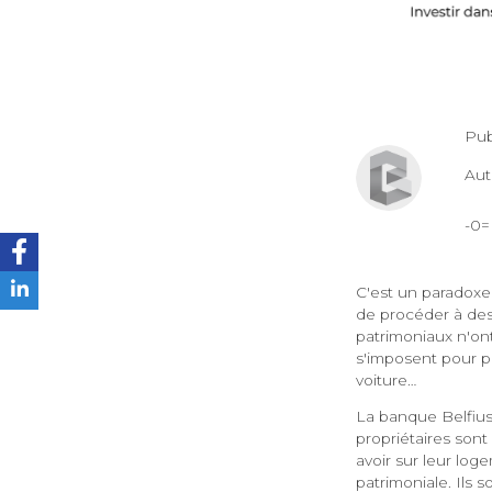
Pub
Au
-0
C'est un paradoxe 
de procéder à des 
patrimoniaux n'ont
s'imposent pour p
voiture…
La banque Belfius
propriétaires sont
avoir sur leur lo
patrimoniale. Ils 