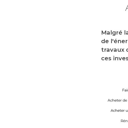
Malgré la
de l'éne
travaux 
ces inve