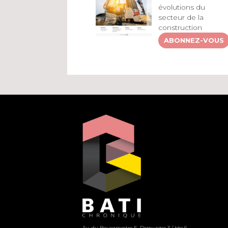
évolutions du
secteur de la
construction
ABONNEZ-VOUS
Av. du Bourgmestre E. Demunter 3 / bte 6