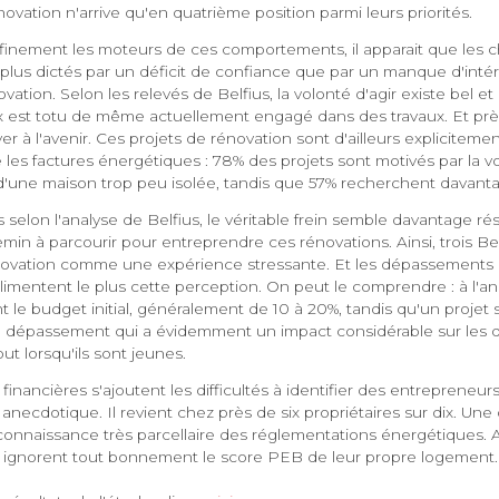
énovation n'arrive qu'en quatrième position parmi leurs priorités.
 finement les moteurs de ces comportements, il apparait que les c
 plus dictés par un déficit de confiance que par un manque d'intér
vation. Selon les relevés de Belfius, la volonté d'agir existe bel et
dix est totu de même actuellement engagé dans des travaux. Et prè
 à l'avenir. Ces projets de rénovation sont d'ailleurs explicitement
 les factures énergétiques : 78% des projets sont motivés par la v
r d'une maison trop peu isolée, tandis que 57% recherchent davant
s selon l'analyse de Belfius, le véritable frein semble davantage ré
in à parcourir pour entreprendre ces rénovations. Ainsi, trois Be
novation comme une expérience stressante. Et les dépassements 
limentent le plus cette perception. On peut le comprendre : à l'an
 le budget initial, généralement de 10 à 20%, tandis qu'un projet
 dépassement qui a évidemment un impact considérable sur les d
out lorsqu'ils sont jeunes.
financières s'ajoutent les difficultés à identifier des entrepreneurs
anecdotique. Il revient chez près de six propriétaires sur dix. Un
 connaissance très parcellaire des réglementations énergétiques. Ai
 ignorent tout bonnement le score PEB de leur propre logement