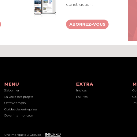
construction.
ABONNEZ-VOUS
MENU
EXTRA
M
S’abonner
Indices
Co
La veille des projets
Faillites
Co
Offres d'emploi
Pri
Guides des entreprises
Devenir annonceur
Une marque du Groupe