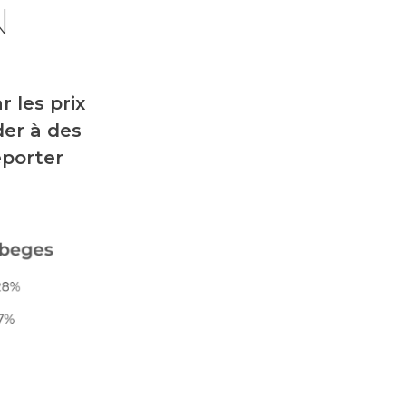
N
r les prix
der à des
eporter