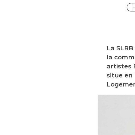
Œ
La SLRB 
la commu
artistes 
situe en
Logemen