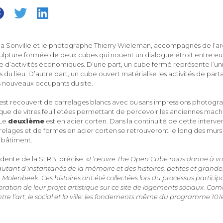
cia Sonville et le photographe Thierry Wieleman, accompagnés de l’arc
ulpture formée de deux cubes qui nouent un dialogue étroit entre eux
ite d’activités économiques. D’une part, un cube fermé représente l’un
s du lieu. D’autre part, un cube ouvert matérialise les activités de par
s nouveaux occupants du site.
est recouvert de carrelages blancs avec ou sans impressions photogr
i que de vitres feuilletées permettant de percevoir les anciennes mach
 Le
deuxième
est en acier corten. Dans la continuité de cette interven
relages et de formes en acier corten se retrouveront le long des murs 
 bâtiment.
dente de la SLRB, précise:
«L’œuvre The Open Cube nous donne à vo
ant d’instantanés de la mémoire et des histoires, petites et grande
à Molenbeek. Ces histoires ont été collectées lors du processus particip
boration de leur projet artistique sur ce site de logements sociaux. C
re l’art, le social et la ville: les fondements même du programme 101