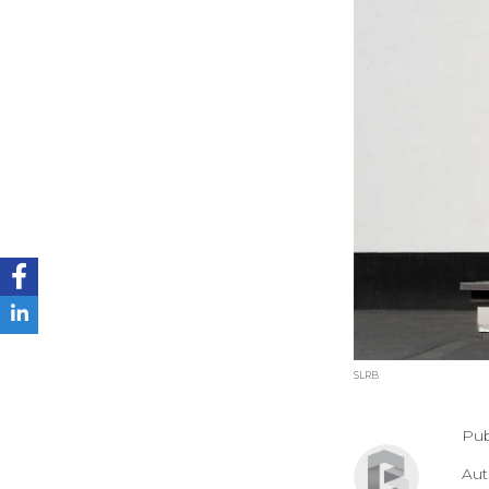
SLRB
Pub
Au