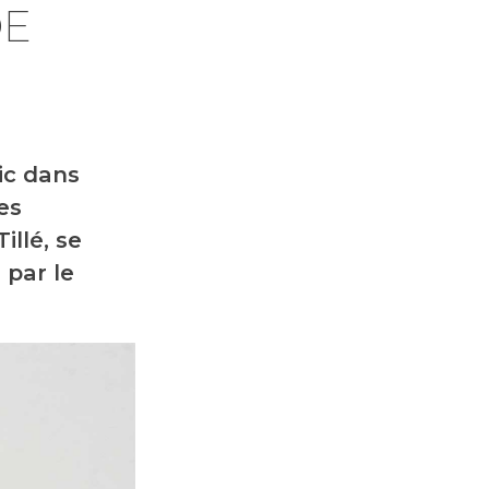
DE
ic dans
es
illé, se
 par le