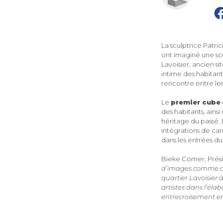
La sculptrice Patri
ont imaginé une sc
Lavoisier, ancien s
intime des habitant
rencontre entre le
Le
premier cube
des habitants, ains
héritage du passé.
intégrations de car
dans les entrées du
Bieke Comer, Prési
d’images comme aut
quartier Lavoisier 
artistes dans l’éla
entrecroisement ent