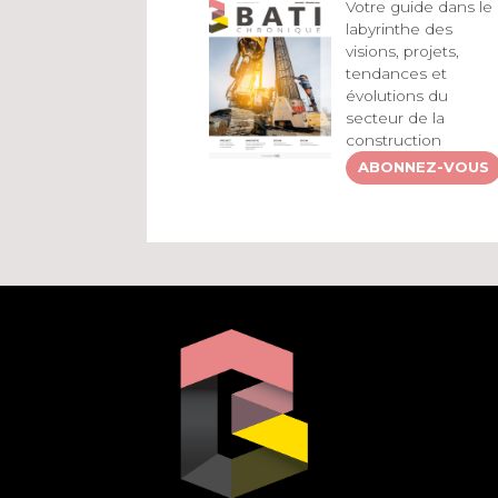
Votre guide dans le
labyrinthe des
visions, projets,
tendances et
évolutions du
secteur de la
construction
ABONNEZ-VOUS