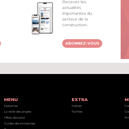
Recevez les
actualités
importantes du
secteur de la
construction.
ABONNEZ-VOUS
MENU
EXTRA
M
S’abonner
Indices
Co
La veille des projets
Faillites
Co
Offres d'emploi
Pri
Guides des entreprises