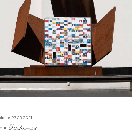
lié le 27.09.2021
Batichronique
teur