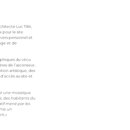
hitecte Luc Tillé,
 pour le site
ivers personnel et
tage et de
aphiques du vécu
ines de l’ascenseur,
tion artistique, des
d’accès au site et
ir une mosaïque
s, des habitants du
atif mené par les
omme un
e%.»