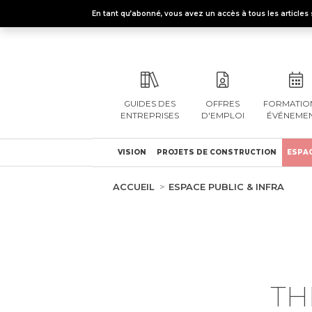
En tant qu’abonné, vous avez un accès à tous les articl
GUIDES DES
OFFRES
FORMATION
ENTREPRISES
D'EMPLOI
ÉVÉNEME
VISION
PROJETS DE CONSTRUCTION
ESPAC
ACCUEIL
ESPACE PUBLIC & INFRA
TH