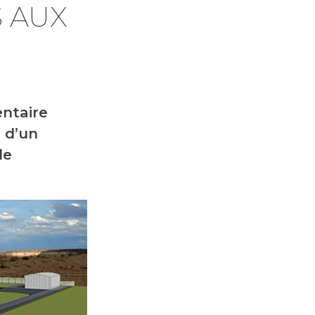
 AUX
entaire
 d’un
le