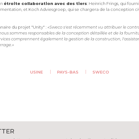
en
étroite collaboration avec des tiers
: Heinrich Frings, qui four
rmentation, et Koch Adviesgroep, qui se chargera de la conception civ
aire du projet "Unity" :
«Sweco s'est récemment vu attribuer le cont
 nous sommes responsables de la conception détaillée et de la fournitu
rvices comprennent également la gestion de la construction, l'assista
rrage.»
USINE
PAYS-BAS
SWECO
TTER