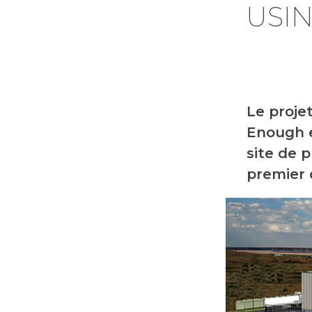
USI
Le proje
Enough e
site de 
premier 