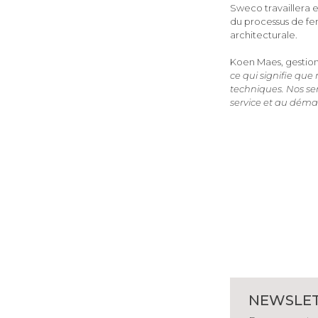
Sweco travaillera 
du processus de fe
architecturale.
Koen Maes, gestionn
ce qui signifie que
techniques. Nos se
service et au déma
NEWSLE