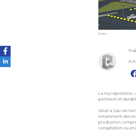
Sweco
Pub
Au
La mycoprotéine, un
pertinent et durab
Situé à Sas van Gen
notamment des imme
production compre
congélation ou enc