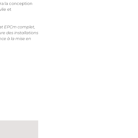
nira la conception
ile et
rat EPCm complet,
re des installations
nce à la mise en