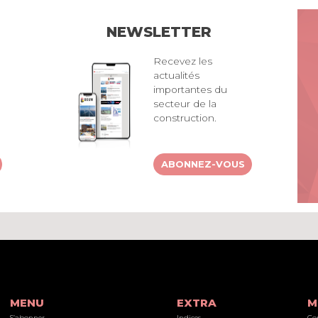
NEWSLETTER
Recevez les
actualités
importantes du
secteur de la
construction.
ABONNEZ-VOUS
MENU
EXTRA
M
S’abonner
Indices
Co