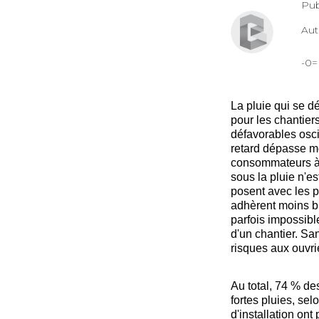
Pub
Au
-0
La pluie qui se 
pour les chantier
défavorables osc
retard dépasse m
consommateurs à f
sous la pluie n'e
posent avec les p
adhèrent moins bi
parfois impossibl
d'un chantier. San
risques aux ouvri
Au total, 74 % des
fortes pluies, se
d'installation ont