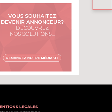
VOUS SOUHAITEZ
DEVENIR ANNONCEUR?
DÉCOUVREZ
NOS SOLUTIONS…
DEMANDEZ NOTRE MÉDIAKIT
ENTIONS LÉGALES
nditions de ventes abonnements