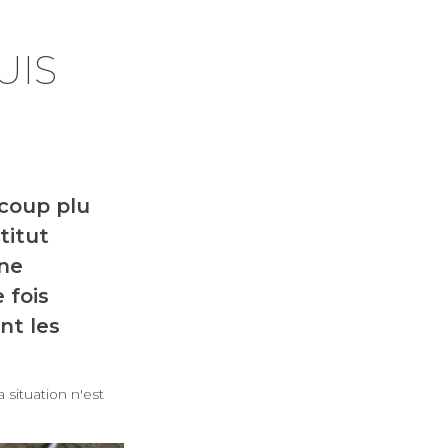
UIS
ucoup plu
titut
une
 fois
nt les
 situation n'est