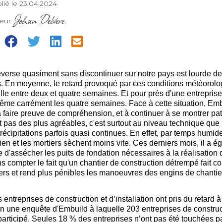
lié le 23.04.2024
Johan Debière
teur
,
=
déverse quasiment sans discontinuer sur notre pays est lourde 
s. En moyenne, le retard provoqué par ces conditions météorol
ille
entre deux et quatre semaines. Et pour près d'une entreprise 
ême carrément les quatre semaines. Face à cette situat
ion, Em
aire preuve de compréhension, et à continuer à se montrer patie
st pas des plus agréables, c'est surtout au niveau technique que
récipitations parfois quasi continues. En effet, par temps humide
en et les mortiers sèchent moins vite. Ces derniers mois, il a é
e d'assécher les puits de fondation nécessaires à la réalisation
s compter le fait qu'un chantier de construction détrempé fait co
ers et rend plus pénibles
les manoeuvres
des engins de chantie
 entreprises de construction et d’installation ont pris du retard
lon une enquê
te d'Embuild
à laquelle 203 entreprises de construc
 participé. Seules 18 % des entreprises n’ont pas été touchées pa