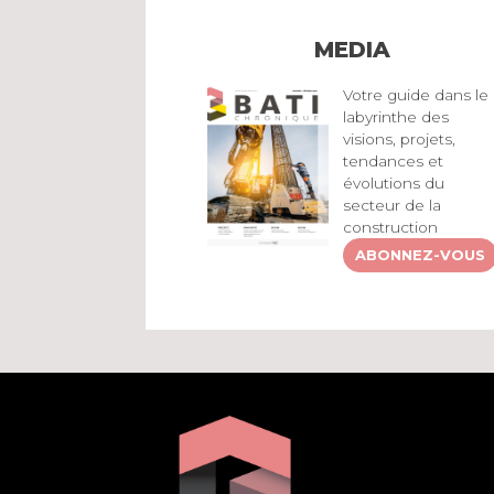
MEDIA
Votre guide dans le
labyrinthe des
visions, projets,
tendances et
évolutions du
secteur de la
construction
ABONNEZ-VOUS