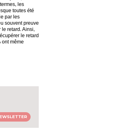
 termes, les
esque toutes été
ie par les
peu souvent preuve
 le retard. Ainsi,
écupérer le retard
7% ont même
 NEWSLETTER