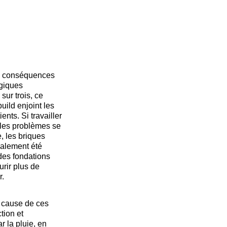
de conséquences
ogiques
sur trois, ce
build
enjoint les
nts. Si travailler
 les problèmes se
, les briques
galement été
 des fondations
urir plus de
r.
 à cause de ces
tion et
r la pluie, en