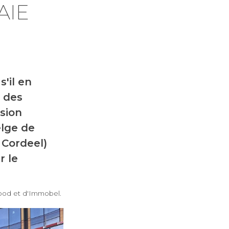
AIE
'il en
 des
sion
elge de
 Cordeel)
r le
od et d'Immobel.