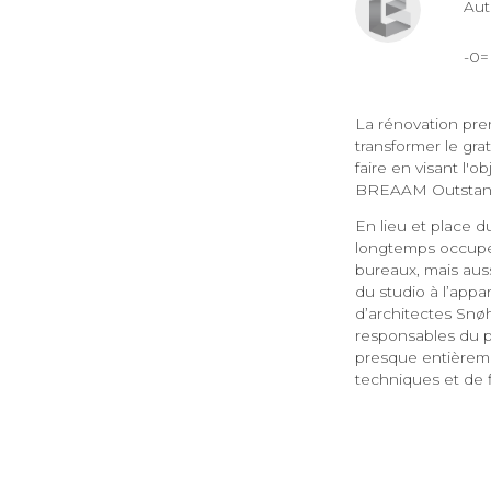
Au
-0
La rénovation pren
transformer le grat
faire en visant l'o
BREAAM Outstand
En lieu et place d
longtemps occupé 
bureaux, mais auss
du studio à l’appa
d’architectes Snøh
responsables du pr
presque entièreme
techniques et de f