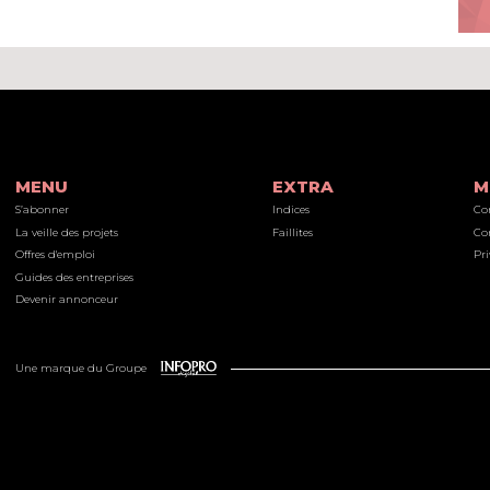
MENU
EXTRA
M
S’abonner
Indices
Co
La veille des projets
Faillites
Co
Offres d'emploi
Pri
Guides des entreprises
Devenir annonceur
Une marque du Groupe