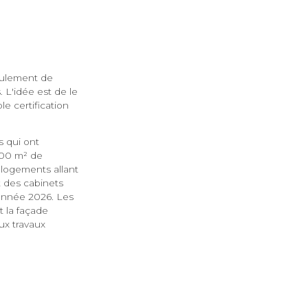
seulement de
. L'idée est de le
le certification
s qui ont
000 m² de
 logements allant
t des cabinets
'année 2026. Les
t la façade
ux travaux