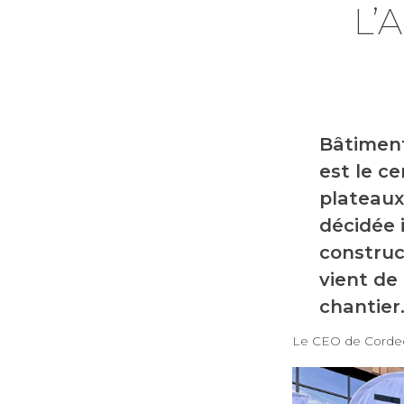
L’
Bâtiment
est le c
plateaux
décidée 
construc
vient de
chantier
Le CEO de Cordee