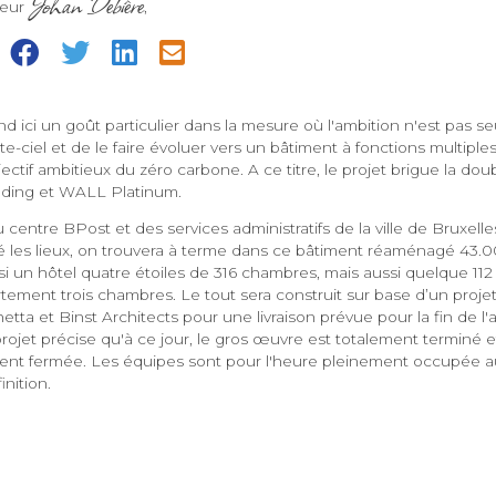
Johan Debière
teur
,
=
d ici un goût particulier dans la mesure où l'ambition n'est pas 
te-ciel et de le faire évoluer vers un bâtiment à fonctions multiples
bjectif ambitieux du zéro carbone. A ce titre, le projet brigue la doub
ing et WALL Platinum.
u centre BPost et des services administratifs de la ville de Bruxelle
les lieux, on trouvera à terme dans ce bâtiment réaménagé 43.
i un hôtel quatre étoiles de 316 chambres, mais aussi quelque 112
rtement trois chambres. Le tout sera construit sur base d’un proje
etta et Binst Architects pour une livraison prévue pour la fin de l
ojet précise qu'à ce jour, le gros œuvre est totalement terminé e
nt fermée. Les équipes sont pour l'heure pleinement occupée a
inition.