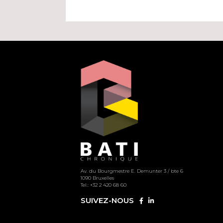
Av. du Bourgmestre E. Demunter 3 / bte 6
1090 Bruxelles
Tel.: +32 2 420 68 60
SUIVEZ-NOUS