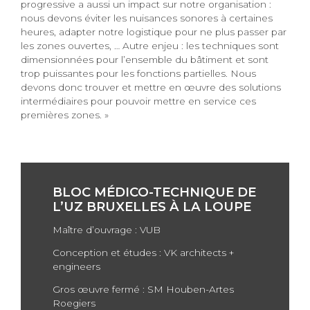
progressive a aussi un impact sur notre organisation :
nous devons éviter les nuisances sonores à certaines
heures, adapter notre logistique pour ne plus passer par
les zones ouvertes, … Autre enjeu : les techniques sont
dimensionnées pour l’ensemble du bâtiment et sont
trop puissantes pour les fonctions partielles. Nous
devons donc trouver et mettre en œuvre des solutions
intermédiaires pour pouvoir mettre en service ces
premières zones. »
BLOC MÉDICO-TECHNIQUE DE
L’UZ BRUXELLES À LA LOUPE
Maître d’ouvrage : VUB
Conception et études : VK architects +
engineers
Gros œuvre fermé : SM Houben-Artes
Roegiers