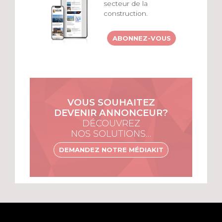
secteur de la
construction.
ABONNEZ-VOUS
VOUS SOUHAITEZ
DEVENIR ANNONCEUR?
DÉCOUVREZ
NOS SOLUTIONS…
DEMANDEZ NOTRE MÉDIAKIT