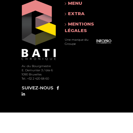
MENU
EXTRA
MENTIONS
LÉGALES
Une marque du
Groupe
Av. du Bourgmestre
E. Demunter 3 / bte 6
1090 Bruxelles
Tel.: +32 2 420 68 60
SUIVEZ-NOUS