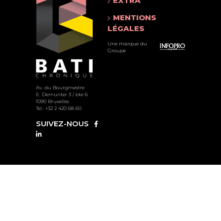
EXTRA
MENTIONS
LÉGALES
Une marque du
Groupe
Av. du Bourgmestre
E. Demunter 3 / bte 6
1090 Bruxelles
Tel.: +32 2 420 68 60
SUIVEZ-NOUS