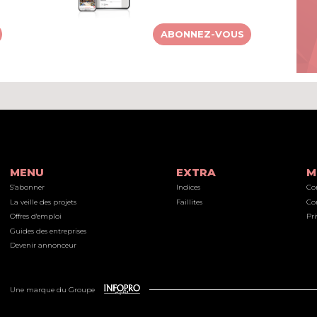
ABONNEZ-VOUS
MENU
EXTRA
M
S’abonner
Indices
Co
La veille des projets
Faillites
Co
Offres d'emploi
Pri
Guides des entreprises
Devenir annonceur
Une marque du Groupe