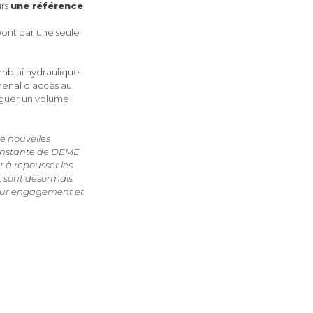
urs
une référence
ont par une seule
emblai hydraulique
henal d’accès au
aguer un volume
e nouvelles
constante de DEME
r à repousser les
nt sont désormais
 leur engagement et