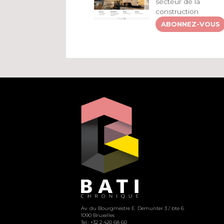
secteur de la
construction
ABONNEZ-VOUS
Av. du Bourgmestre E. Demunter 3 / bte 6
1090 Bruxelles
Tel.: +32 2 420 68 60