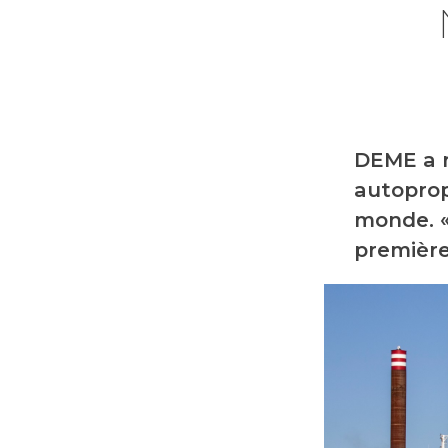
DEME a r
autoprop
monde. «
première