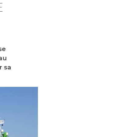
E
se
 au
r sa