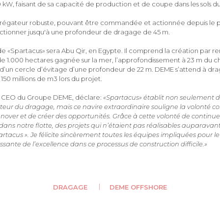
0 kW, faisant de sa capacité de production et de coupe dans les sols d
régateur robuste, pouvant être commandée et actionnée depuis le p
ctionner jusqu'à une profondeur de dragage de 45 m.
de «Spartacus» sera Abu Qir, en Egypte. Il comprend la création par r
e 1.000 hectares gagnée sur la mer, l’approfondissement à 23 m du c
n d’un cercle d’évitage d’une profondeur de 22 m. DEME s’attend à dr
50 millions de m3 lors du projet.
 CEO du Groupe DEME, déclare:
«Spartacus» établit non seulement d
teur du dragage, mais ce navire extraordinaire souligne la volonté 
innover et de créer des opportunités. Grâce à cette volonté de continue
ir dans notre flotte, des projets qui n’étaient pas réalisables auparava
artacus ». Je félicite sincèrement toutes les équipes impliquées pour
ssante de l’excellence dans ce processus de construction difficile.»
DRAGAGE
DEME OFFSHORE