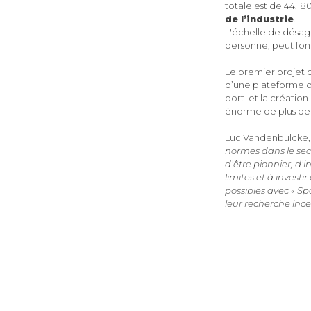
totale est de 44.18
de l’industrie
.
L'échelle de désag
personne, peut fon
Le premier projet 
d’une plateforme d
port et la créatio
énorme de plus de 1
Luc Vandenbulcke,
normes dans le sec
d’être pionnier, d’
limites et à invest
possibles avec « Sp
leur recherche ince