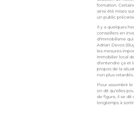
formation. Certain
ainsi été mises su
un public précaris
Il y a quelques he
conseillers en inv
d'immobilisme qui
Adrian Devos (Buy
les mesures import
immobilier local d
d'entendre ça et l
propos de la situa
non plus retardés
Pour assombrir le
on dit qu'elles p
de figure, il se di
longtemps à sortir