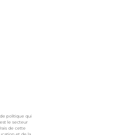
de politique qui
est le secteur
frais de cette
ucation et de la