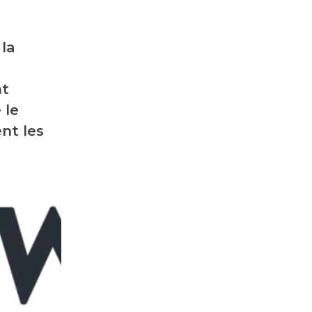
 la
nt
 le
nt les