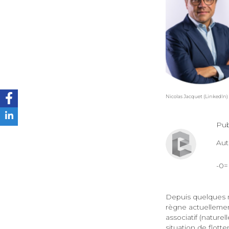
Nicolas Jacquet (LinkedIn)
Pub
Au
-0
Depuis quelques m
règne actuellemen
associatif (naturel
situation de flott