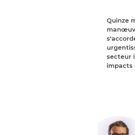
Quinze mo
manœuvre
s'accord
urgentis
secteur 
impacts 