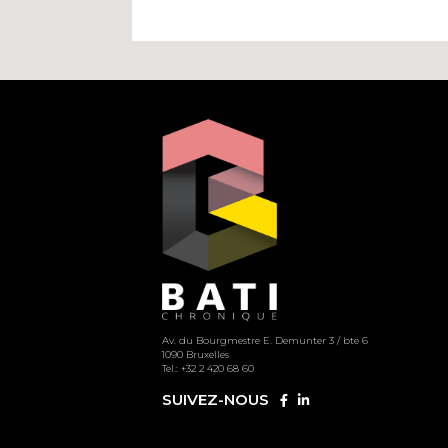
Av. du Bourgmestre E. Demunter 3 / bte 6
1090 Bruxelles
Tel.: +32 2 420 68 60
SUIVEZ-NOUS