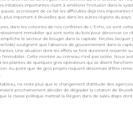
es initiatives importantes visant à améliorer l'inclusion dans le sys
r pause, accroissant de ce fait les difficultés déjà très importantes
é, plus important à Bruxelles que dans les autres régions du pays.
ures, dans les colonnes de nos confrères de L'Echo, ce sont cette
estissement immobilier qui sont sortis du bois pour dénoncer ce cl
 empêche le secteur de bouger dans la capitale. Nicolas Jacque
erSide) soulignent que l’absence de gouvernement dans la capit
antes. Une situation dont les effets se font durement ressentir s
e l'immobilier. Cette montée au créneau n'est pas isolée. Nous av
à les plaintes de quelques gros opérateurs qui se disent franchem
tion. Au point que de gros projets risquent désormais d'être remis
…
 tableau, ne reste plus que le changement d'attitude des agences
ourraient prochainement décider de dégrader la cotation de Bruxel
t que la classe politique mettrait la Région dans de sales draps dont il
.