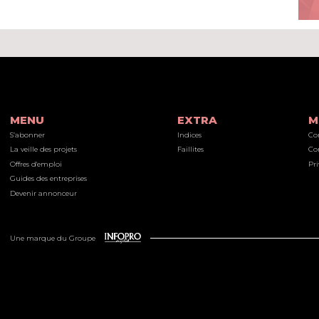
MENU
EXTRA
M
S’abonner
Indices
Co
La veille des projets
Faillites
Co
Offres d'emploi
Pri
Guides des entreprises
Devenir annonceur
Une marque du Groupe