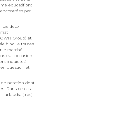
tème éducatif ont
 rencontrées par
 fois deux
imat
t (OWN Group) et
ale bloque toutes
ur le marché
ons eu l'occasion
ent inquiets à
 en question et
 de notation dont
les. Dans ce cas
 lui faudra (très)