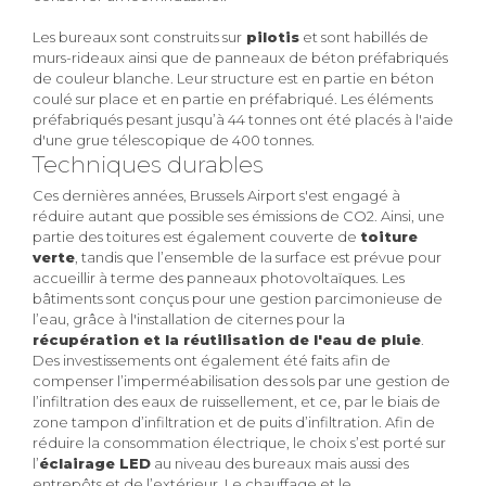
Les bureaux sont construits sur
pilotis
et sont habillés de
murs-rideaux ainsi que de panneaux de béton préfabriqués
de couleur blanche. Leur structure est en partie en béton
coulé sur place et en partie en préfabriqué. Les éléments
préfabriqués pesant jusqu’à 44 tonnes ont été placés à l'aide
d'une grue télescopique de 400 tonnes.
Techniques durables
Ces dernières années, Brussels Airport s'est engagé à
réduire autant que possible ses émissions de CO2. Ainsi, une
partie des toitures est également couverte de
toiture
verte
, tandis que l’ensemble de la surface est prévue pour
accueillir à terme des panneaux photovoltaïques. Les
bâtiments sont conçus pour une gestion parcimonieuse de
l’eau, grâce à l'installation de citernes pour la
récupération et la réutilisation de l'eau de pluie
.
Des investissements ont également été faits afin de
compenser l’imperméabilisation des sols par une gestion de
l’infiltration des eaux de ruissellement, et ce, par le biais de
zone tampon d’infiltration et de puits d’infiltration. Afin de
réduire la consommation électrique, le choix s’est porté sur
l’
éclairage LED
au niveau des bureaux mais aussi des
entrepôts et de l’extérieur. Le chauffage et le