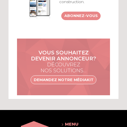
construction.
ABONNEZ-VOUS
VOUS SOUHAITEZ
DEVENIR ANNONCEUR?
DÉCOUVREZ
NOS SOLUTIONS…
DEMANDEZ NOTRE MÉDIAKIT
MENU