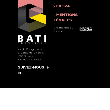
EXTRA
MENTIONS
LÉGALES
Une marque du
Groupe
Av. du Bourgmestre
E. Demunter 3 / bte 6
1090 Bruxelles
Tel.: +32 2 420 68 60
SUIVEZ-NOUS